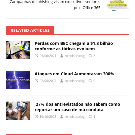
Campanhas de phishing visam executivos seniores
pelo Office 365
RELATED ARTICLES
Perdas com BEC chegam a $1,8 bilhão
conforme as táticas evoluem
25/06/2021
mindsecblog
5
Ataques em Cloud Aumentaram 300%
22/08/2017
mindsecblog
0
27% dos entrevistados não sabem como
reportar um caso de má conduta
19/10/2023
mindsecblog
1