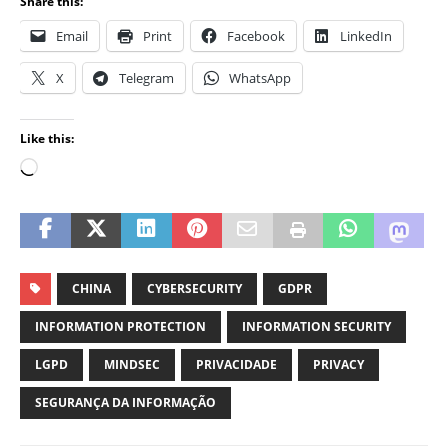
Share this:
Email
Print
Facebook
LinkedIn
X
Telegram
WhatsApp
Like this:
CHINA
CYBERSECURITY
GDPR
INFORMATION PROTECTION
INFORMATION SECURITY
LGPD
MINDSEC
PRIVACIDADE
PRIVACY
SEGURANÇA DA INFORMAÇÃO