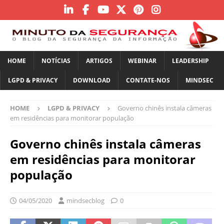
HOME
NOTÍCIAS
ARTIGOS
WEBINAR
LEADERSHIP
LGPD & PRIVACY
DOWNLOAD
CONTATE-NOS
MINDSEC
HOME
LGPD & PRIVACY
Governo chinês instala câmeras
em residências para monitorar população
Governo chinês instala câmeras
em residências para monitorar
população
04/05/2020
mindsecblog
0