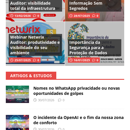
Auditor: visibilidade
Informação Sem
total da infraestrutura
Segredos
13/02/2026
0
28/07/2025
0
Webinar Netwrix
Auditor: produtividade e
Importância da
visibilidade do seu
Segurança para a
ambiente
Proteção de Dados
25/07/2025
0
16/01/2025
0
ARTIGOS & ESTUDOS
Nomes no WhatsApp privacidade ou novas
oportunidades de golpes
30/07/2026
0
O incidente da OpenAI e o fim da nossa zona
de conforto
30/07/2026
0