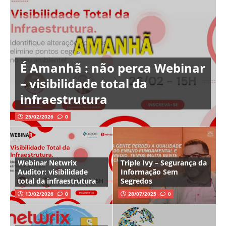
É Amanhã : não perca Webinar
– visibilidade total da
infraestrutura
25/02/2026
0
Webinar Netwrix
Triple Ivy – Segurança da
Auditor: visibilidade
Informação Sem
total da infraestrutura
Segredos
13/02/2026
0
28/07/2025
0