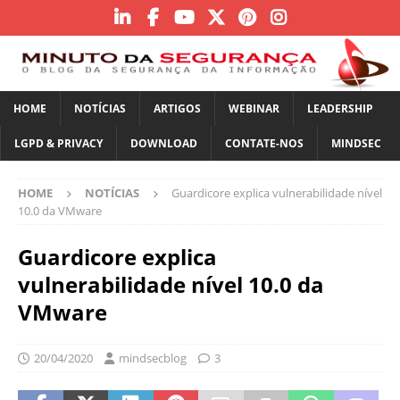
HOME
NOTÍCIAS
ARTIGOS
WEBINAR
LEADERSHIP
LGPD & PRIVACY
DOWNLOAD
CONTATE-NOS
MINDSEC
HOME
NOTÍCIAS
Guardicore explica vulnerabilidade nível
10.0 da VMware
Guardicore explica
vulnerabilidade nível 10.0 da
VMware
20/04/2020
mindsecblog
3