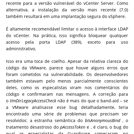
recente para a versão vulnerável do vCenter Server. Como
alternativa, a instalação da versão mais recente (7.0)
também resultará em uma implantação segura do vSphere.
É altamente recomendável limitar o acesso à interface LDAP
do vCenter.
Na prática, isso significa bloquear qualquer
acesso pela porta LDAP (389), exceto para uso
administrativo.
Isso era uma toca de coelho. Apesar da relativa clareza do
código da VMware, parece que houve alguns erros que
foram cometidos na vulnerabilidade. Os desenvolvedores
também estavam pelo menos parcialmente conscientes
deles, como os especalistas viram nos comentários do
código e confirmaram nas mensagens. A correção para
o
VmDirLegacyAccessCheck
não é mais do que o band-aid – se
a VMware analisasse esse bug detalhadamente, teria
encontrado uma série de problemas que precisam ser
resolvidos: a estranha semântica do
bIsAnonymousBind
, o
tratamento desastroso do
pAccessToken
e , é claro, o bug do
qual os especialistas da Guardicore começaram, no