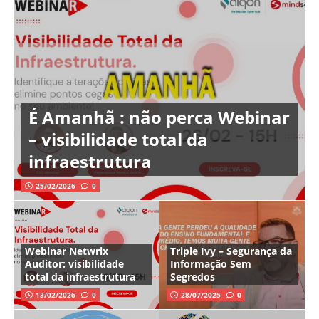
É Amanhã : não perca Webinar
– visibilidade total da
infraestrutura
25/02/2026
0
Webinar Netwrix
Triple Ivy – Segurança da
Auditor: visibilidade
Informação Sem
total da infraestrutura
Segredos
13/02/2026
0
28/07/2025
0