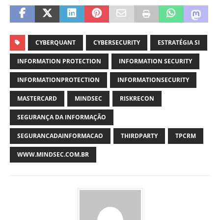
CYBERQUANT
CYBERSECURITY
ESTRATÉGIA SI
INFORMATION PROTECTION
INFORMATION SECURITY
INFORMATIONPROTECTION
INFORMATIONSECURITY
MASTERCARD
MINDSEC
RISKRECON
SEGURANÇA DA INFORMAÇÃO
SEGURANCADAINFORMACAO
THIRDPARTY
TPCRM
WWW.MINDSEC.COM.BR