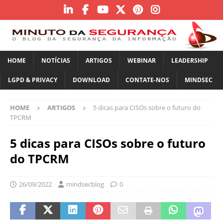
HOME
NOTÍCIAS
ARTIGOS
WEBINAR
LEADERSHIP
LGPD & PRIVACY
DOWNLOAD
CONTATE-NOS
MINDSEC
HOME
ARTIGOS
5 dicas para CISOs sobre o futuro do
TPCRM
5 dicas para CISOs sobre o futuro
do TPCRM
26/09/2022
mindsecblog
0