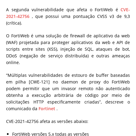
A segunda vulnerabilidade que afeta o FortiWeb é
CVE-
2021-42756
, que possui uma pontuação CVSS v3 de 9,3
(crítica).
O FortiWeb é uma solução de firewall de aplicativo da web
(WAF) projetada para proteger aplicativos da web e API de
scripts entre sites (XSS), injeção de SQL, ataques de bot,
DDoS (negação de serviço distribuída) e outras ameaças
online.
“Múltiplas vulnerabilidades de estouro de buffer baseadas
em pilha [CWE-121] no daemon de proxy do FortiWeb
podem permitir que um invasor remoto não autenticado
obtenha a execução arbitrária de código por meio de
solicitações HTTP especificamente criadas”, descreve o
comunicado da
Fortinet
.
CVE-2021-42756 afeta as versões abaixo:
FortiWeb versões 5.x todas as versões