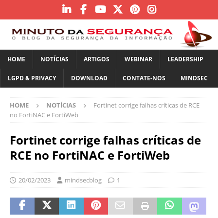
HOME
NOTÍCIAS
ARTIGOS
WEBINAR
LEADERSHIP
LGPD & PRIVACY
DOWNLOAD
CONTATE-NOS
MINDSEC
HOME
NOTÍCIAS
Fortinet corrige falhas críticas de RCE
no FortiNAC e FortiWeb
Fortinet corrige falhas críticas de
RCE no FortiNAC e FortiWeb
20/02/2023
mindsecblog
1