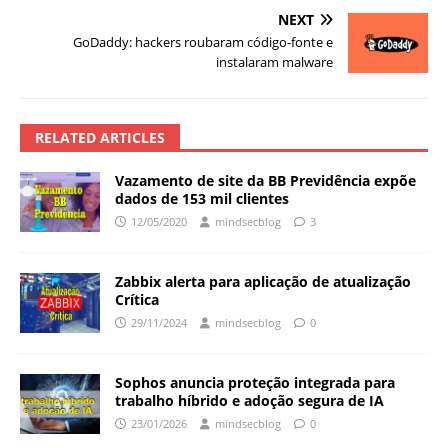
NEXT
GoDaddy: hackers roubaram código-fonte e
instalaram malware
RELATED ARTICLES
Vazamento de site da BB Previdência expõe
dados de 153 mil clientes
12/05/2020
mindsecblog
3
Zabbix alerta para aplicação de atualização
Crítica
29/11/2024
mindsecblog
0
Sophos anuncia proteção integrada para
trabalho híbrido e adoção segura de IA
23/01/2026
mindsecblog
0