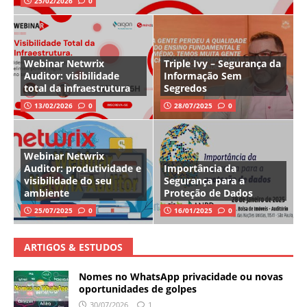
25/02/2026
0
Webinar Netwrix
Triple Ivy – Segurança da
Auditor: visibilidade
Informação Sem
total da infraestrutura
Segredos
13/02/2026
0
28/07/2025
0
Webinar Netwrix
Auditor: produtividade e
Importância da
visibilidade do seu
Segurança para a
ambiente
Proteção de Dados
25/07/2025
0
16/01/2025
0
ARTIGOS & ESTUDOS
Nomes no WhatsApp privacidade ou novas
oportunidades de golpes
30/07/2026
1