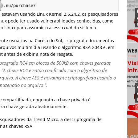
estavam usando Linux Kernel 2.6.24.2, os pesquisadores
ux pode ter usado vulnerabilidades conhecidas, como
do Linux para assumir o acesso
root
do sistema.
nte usuários na Coréia do Sul, criptografa documentos
 arquivos multimídia usando o algoritmo RSA-2048 e, em
 antes de exibir a nota de resgate.
iptografia RC4 em blocos de 500kB com chaves geradas
.
“A chave RC4 é então codificada com o algoritmo de
rquivo.
A chave AES é novamente criptografada usando o
mazenado no arquivo “.
 compartilhada, enquanto a chave privada é
tra chave gerada aleatoriamente.
squisadores da Trend Micro, a descriptografia de
r as chaves RSA.