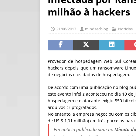
[ 06/08/2026 ]
Fal
milhão à hackers
NOTÍCIAS
[ 06/08/2026 ]
Sem
21/06/2017
mindsecblog
Notícias
[ 06/08/2026 ]
IA 
Provedor de hospedagem web Sul Corea
hackers depois que um ransomware Linux i
de negócios e os dados de hospedagem.
De acordo com uma publicação no blog pu
este evento infeliz aconteceu no dia 10 d
hospedagem e o atacante exigiu 550 bitcoi
arquivos criptografados.
No entanto, a empresa negociou com os cib
de US $ 1,01 milhão) em três parcelas par
Em notícia publicada aqui no
Minuto da