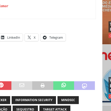
Kumar
LinkedIn
X
Telegram
CKER
INFORMATION SECURITY
MINDSEC
AÇÃO
SEQUESTRO
TARGET ATTACK