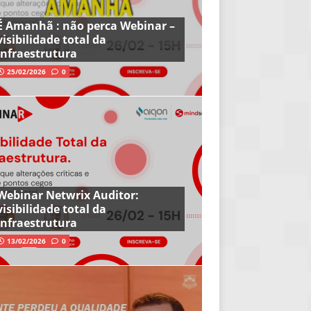
É Amanhã : não perca Webinar –
visibilidade total da
infraestrutura
25/02/2026
0
Webinar Netwrix Auditor:
visibilidade total da
infraestrutura
13/02/2026
0