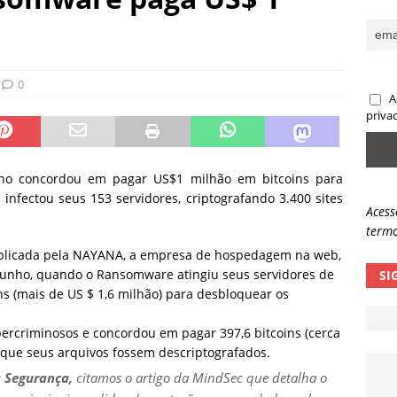
sas promessas de emprego na Meta, Disney, Coca-Cola e Spotify
 guardrails, a autonomia da IA se torna um risco
NOTÍCIAS
0
A
eleva taxa de sucesso de phishing para 54%
NOTÍCIAS
priva
no concordou em pagar US$1 milhão em bitcoins para
nfectou seus 153 servidores, criptografando 3.400 sites
Acess
termo
blicada pela NAYANA, a empresa de hospedagem na web,
e junho, quando o Ransomware atingiu seus servidores de
SI
ns (mais de US $ 1,6 milhão) para desbloquear os
ercriminosos e concordou em pagar 397,6 bitcoins (cerca
a que seus arquivos fossem descriptografados.
 Segurança,
citamos o artigo da MindSec que detalha o