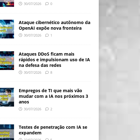
30/07/2026
0
Ataque cibernético autônomo da
OpenAI expõe nova fronteira
30/07/2026
1
Ataques DDoS ficam mais
rápidos e impulsionam uso de IA
na defesa das redes
30/07/2026
8
Empregos de TI que mais vão
mudar com a IA nos próximos 3
anos
30/07/2026
2
Testes de penetração com IA se
expandem
22/07/2026
5