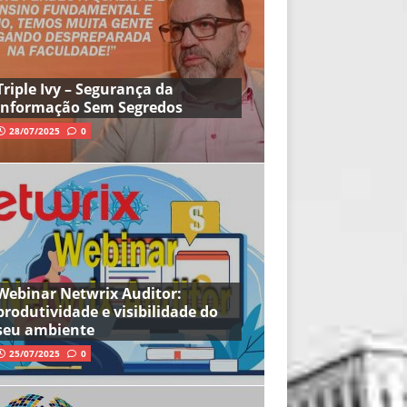
Triple Ivy – Segurança da
Informação Sem Segredos
28/07/2025
0
Webinar Netwrix Auditor:
produtividade e visibilidade do
seu ambiente
25/07/2025
0