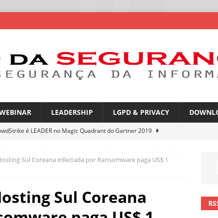
WEBINAR
LEADERSHIP
LGPD & PRIVACY
DOWNL
owdStrike é LEADER no Magic Quadrant do Gartner 2019
osting Sul Coreana infectada por Ransomware paga US$ 1
rica Latina é a segunda região mais exposta a ciberameaças
ÍCIAS
osting Sul Coreana
amplia desafio de segurança e governança nas redes corporativas
RS
nsomware paga US$ 1