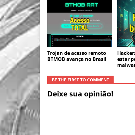
Trojan de acesso remoto
Hackers
BTMOB avança no Brasil
estar p
malwa
BE THE FIRST TO COMMENT
Deixe sua opinião!