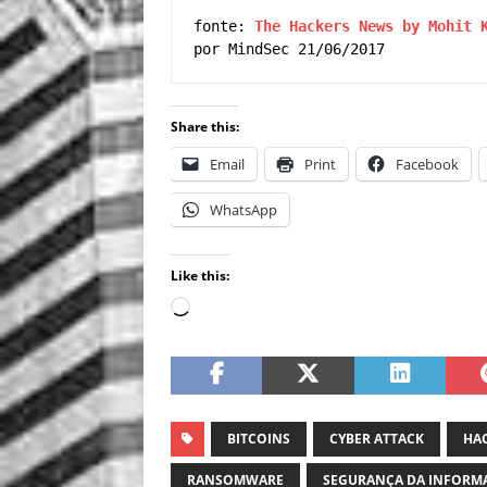
fonte: 
The Hackers News by 
Mohi
t 
por MindSec 21/06/2017
Share this:
Email
Print
Facebook
WhatsApp
Like this:
BITCOINS
CYBER ATTACK
HA
RANSOMWARE
SEGURANÇA DA INFORM