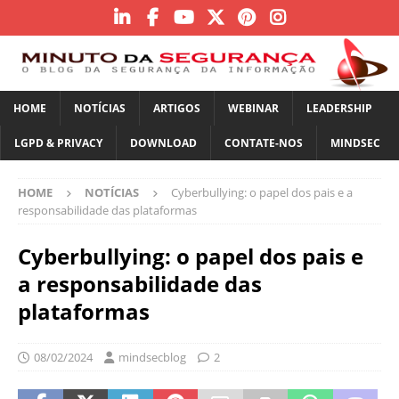
HOME
NOTÍCIAS
ARTIGOS
WEBINAR
LEADERSHIP
LGPD & PRIVACY
DOWNLOAD
CONTATE-NOS
MINDSEC
HOME
NOTÍCIAS
Cyberbullying: o papel dos pais e a
responsabilidade das plataformas
Cyberbullying: o papel dos pais e
a responsabilidade das
plataformas
08/02/2024
mindsecblog
2