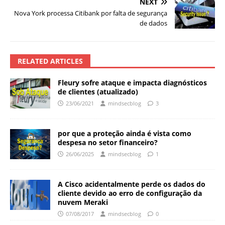
NEXT
Nova York processa Citibank por falta de segurança
de dados
RELATED ARTICLES
Fleury sofre ataque e impacta diagnósticos
de clientes (atualizado)
23/06/2021
mindsecblog
3
por que a proteção ainda é vista como
despesa no setor financeiro?
26/06/2025
mindsecblog
1
A Cisco acidentalmente perde os dados do
cliente devido ao erro de configuração da
nuvem Meraki
07/08/2017
mindsecblog
0