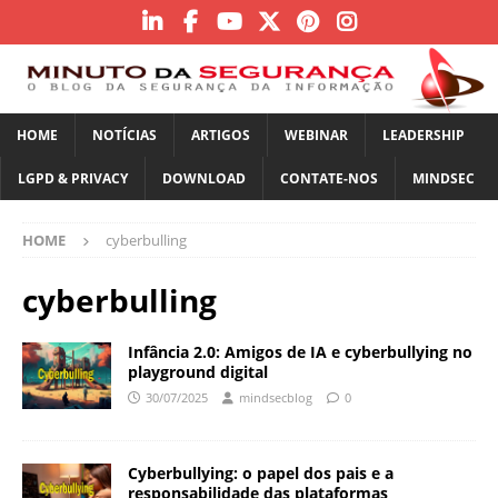
HOME
NOTÍCIAS
ARTIGOS
WEBINAR
LEADERSHIP
LGPD & PRIVACY
DOWNLOAD
CONTATE-NOS
MINDSEC
HOME
cyberbulling
cyberbulling
Infância 2.0: Amigos de IA e cyberbullying no
playground digital
30/07/2025
mindsecblog
0
Cyberbullying: o papel dos pais e a
responsabilidade das plataformas