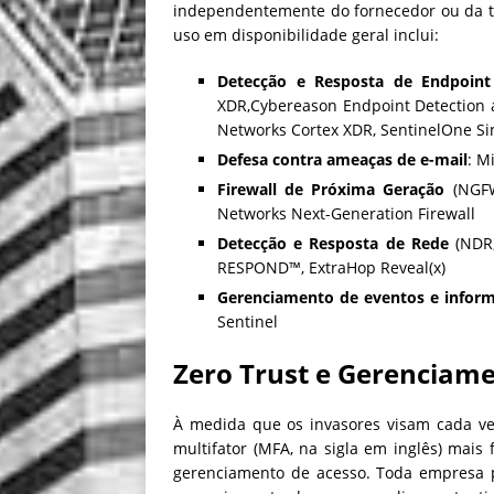
independentemente do fornecedor ou da tec
uso em disponibilidade geral inclui:
Detecção e Resposta de Endpoint
XDR,Cybereason Endpoint Detection a
Networks Cortex XDR, SentinelOne Sin
Defesa contra ameaças de e-mail
: M
Firewall de Próxima Geração
(NGFW
Networks Next-Generation Firewall
Detecção e Resposta de Rede
(NDR,
RESPOND™, ExtraHop Reveal(x)
Gerenciamento de eventos e infor
Sentinel
Zero Trust e Gerenciam
À medida que os invasores visam cada ve
multifator (MFA, na sigla em inglês) mais 
gerenciamento de acesso. Toda empresa pr