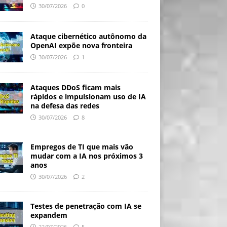
30/07/2026
0
Ataque cibernético autônomo da
OpenAI expõe nova fronteira
30/07/2026
1
Ataques DDoS ficam mais
rápidos e impulsionam uso de IA
na defesa das redes
30/07/2026
8
Empregos de TI que mais vão
mudar com a IA nos próximos 3
anos
30/07/2026
2
Testes de penetração com IA se
expandem
22/07/2026
5