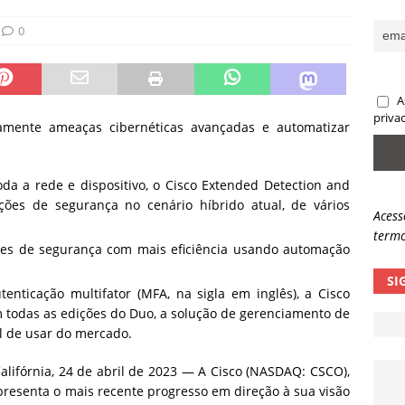
sas promessas de emprego na Meta, Disney, Coca-Cola e Spotify
0
 guardrails, a autonomia da IA se torna um risco
NOTÍCIAS
A
eleva taxa de sucesso de phishing para 54%
NOTÍCIAS
priva
damente ameaças cibernéticas avançadas e automatizar
da a rede e dispositivo, o Cisco Extended Detection and
ções de segurança no cenário híbrido atual, de vários
Acess
termo
ntes de segurança com mais eficiência usando automação
SI
enticação multifator (MFA, na sigla em inglês), a Cisco
 todas as edições do Duo, a solução de gerenciamento de
l de usar do mercado.
ifórnia, 24 de abril de 2023 — A Cisco (NASDAQ: CSCO),
presenta o mais recente progresso em direção à sua visão