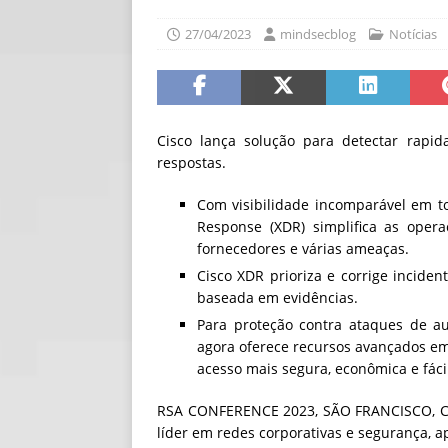
[ 06/08/2026 ]
Fal
27/04/2023
mindsecblog
Notícias
NOTÍCIAS
[ 06/08/2026 ]
Sem
[ 06/08/2026 ]
IA 
Cisco lança solução para detectar rapi
respostas.
Com visibilidade incomparável em to
Response (XDR) simplifica as opera
fornecedores e várias ameaças.
Cisco XDR prioriza e corrige incide
baseada em evidências.
Para proteção contra ataques de aut
agora oferece recursos avançados em
acesso mais segura, econômica e fáci
RSA CONFERENCE 2023, SÃO FRANCISCO, Cal
líder em redes corporativas e segurança, a