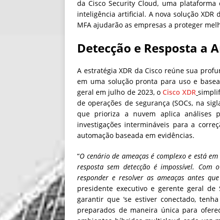
da Cisco Security Cloud, uma plataforma 
inteligência artificial. A nova solução XD
MFA ajudarão as empresas a proteger melho
Detecção e Resposta a 
A estratégia XDR da Cisco reúne sua profun
em uma solução pronta para uso e basead
geral em julho de 2023, o
Cisco XDR
simpli
de operações de segurança (SOCs, na sigl
que prioriza a nuvem aplica análises 
investigações intermináveis para a corre
automação baseada em evidências.
“
O cenário de ameaças é complexo e está em e
resposta sem detecção é impossível. Com 
responder e resolver as ameaças antes que 
presidente executivo e gerente geral de
garantir que ‘se estiver conectado, ten
preparados de maneira única para oferec