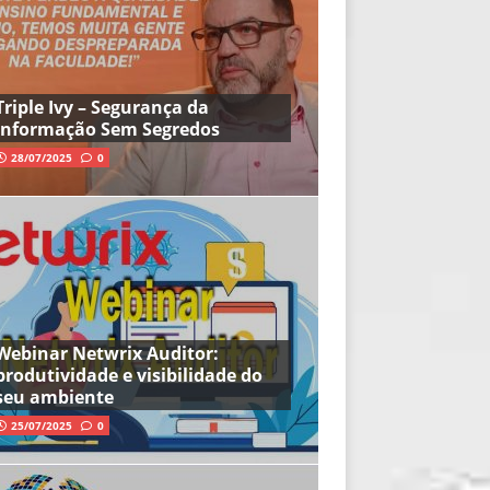
Triple Ivy – Segurança da
Informação Sem Segredos
28/07/2025
0
Webinar Netwrix Auditor:
produtividade e visibilidade do
seu ambiente
25/07/2025
0