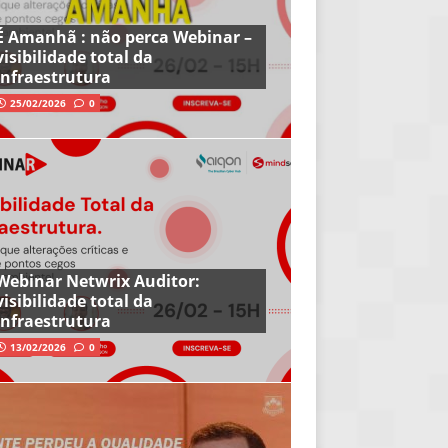
É Amanhã : não perca Webinar –
visibilidade total da
infraestrutura
25/02/2026
0
Webinar Netwrix Auditor:
visibilidade total da
infraestrutura
13/02/2026
0