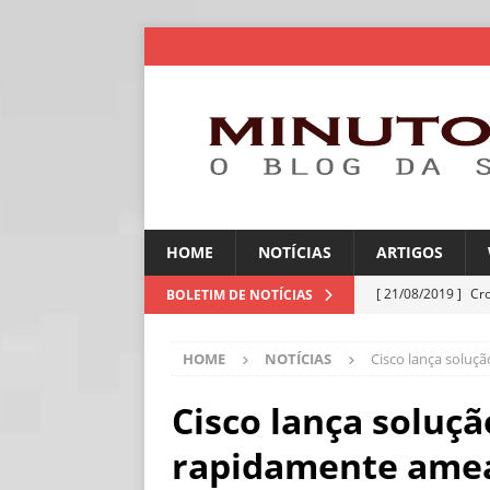
HOME
NOTÍCIAS
ARTIGOS
[ 21/08/2019 ]
Cr
BOLETIM DE NOTÍCIAS
ARTIGOS
HOME
NOTÍCIAS
Cisco lança soluç
[ 06/08/2026 ]
Amé
industriais
NOT
Cisco lança soluçã
[ 06/08/2026 ]
IA 
rapidamente amea
NOTÍCIAS