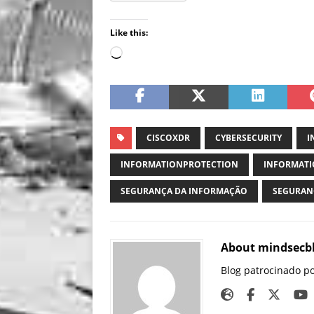
Like this:
CISCOXDR
CYBERSECURITY
I
INFORMATIONPROTECTION
INFORMATI
SEGURANÇA DA INFORMAÇÃO
SEGURAN
About mindsecb
Blog patrocinado p