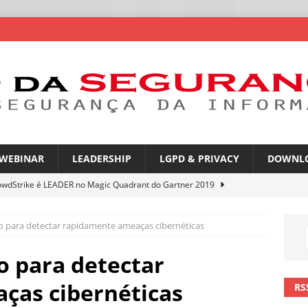
WEBINAR
LEADERSHIP
LGPD & PRIVACY
DOWNL
owdStrike é LEADER no Magic Quadrant do Gartner 2019
ão para detectar rapidamente ameaças cibernéticas
rica Latina é a segunda região mais exposta a ciberameaças
ÍCIAS
o para detectar
amplia desafio de segurança e governança nas redes corporativas
ças cibernéticas
RS