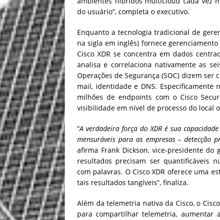
ambientes híbridos multicloud cada vez 
do usuário”, completa o executivo.
Enquanto a tecnologia tradicional de ger
na sigla em inglês) fornece gerenciamento
Cisco XDR se concentra em dados centrad
analisa e correlaciona nativamente as se
Operações de Segurança (SOC) dizem ser crí
mail, identidade e DNS. Especificamente n
milhões de endpoints com o Cisco Secur
visibilidade em nível de processo do local 
“
A verdadeira força do XDR é sua capacidade d
mensuráveis para as empresas – detecção pre
afirma Frank Dickson, vice-presidente do
resultados precisam ser quantificáveis 
com palavras. O Cisco XDR oferece uma est
tais resultados tangíveis”, finaliza.
Além da telemetria nativa da Cisco, o Cisc
para compartilhar telemetria, aumentar a