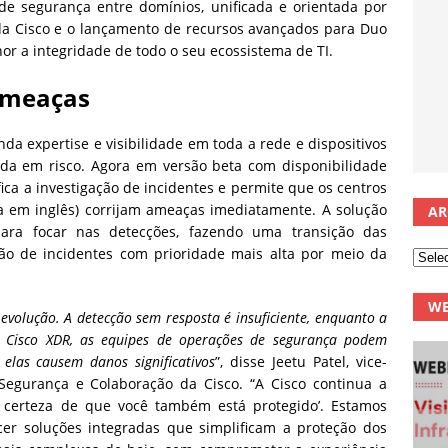
de segurança entre domínios, unificada e orientada por
R da Cisco e o lançamento de recursos avançados para Duo
r a integridade de todo o seu ecossistema de TI.
Ameaças
da expertise e visibilidade em toda a rede e dispositivos
a em risco. Agora em versão beta com disponibilidade
fica a investigação de incidentes e permite que os centros
a em inglês) corrijam ameaças imediatamente. A solução
AR
para focar nas detecções, fazendo uma transição das
ção de incidentes com prioridade mais alta por meio da
WE
volução. A detecção sem resposta é insuficiente, enquanto a
o Cisco XDR, as equipes de operações de segurança podem
elas causem danos significativos
”, disse Jeetu Patel, vice-
 Segurança e Colaboração da Cisco. “A Cisco continua a
ha certeza de que você também está protegido’. Estamos
er soluções integradas que simplificam a proteção dos