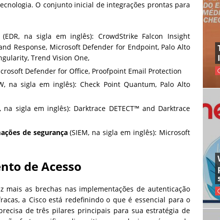
nologia. O conjunto inicial de integrações prontas para
(EDR, na sigla em inglês): CrowdStrike Falcon Insight
nd Response, Microsoft Defender for Endpoint, Palo Alto
gularity, Trend Vision One,
icrosoft Defender for Office, Proofpoint Email Protection
, na sigla em inglês): Check Point Quantum, Palo Alto
 na sigla em inglês): Darktrace DETECT™ and Darktrace
mações de segurança
(SIEM, na sigla em inglês): Microsoft
ento de Acesso
z mais as brechas nas implementações de autenticação
fracas, a Cisco está redefinindo o que é essencial para o
ecisa de três pilares principais para sua estratégia de