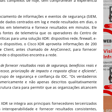
mais complexos de hoje, sem comprometer a experiência
enciamento de informações e eventos de segurança (SIEM,
 de dados centrados em log e mede resultados em dias, o
os em telemetria e fornece resultados em minutos. Ele
is fontes de telemetria que os operadores do Centro de
ticas para uma solução XDR: dispositivo rede, firewall, e-
o dispositivo, o Cisco XDR aproveita informações de 200
e Client, antes chamado de AnyConnect, para fornecer
onde o dispositivo encontra a rede.
e fornecer resultados reais de segurança, benefícios reais e
coce, priorização de impacto e resposta eficaz e eficiente
“,
 grupo de segurança e confiança da IDC. “Os verdadeiros
numericamente e não apenas descritos qualitativamente
rutura clara para permitir que as organizações alcancem
o XDR se integra aos principais fornecedores terceirizados
 interoperabilidade e fornecer resultados consistentes,