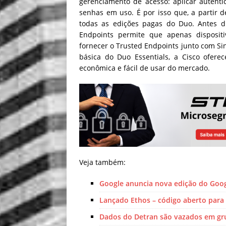
gerenciamento de acesso: aplicar autentic
senhas em uso. É por isso que, a partir d
todas as edições pagas do Duo. Antes di
Endpoints permite que apenas dispositi
fornecer o Trusted Endpoints junto com Sin
básica do Duo Essentials, a Cisco ofere
econômica e fácil de usar do mercado.
Veja também:
Google anuncia nova edição do Goog
Lançado Ethos – código aberto para 
Dados do Detran são vazados em gr