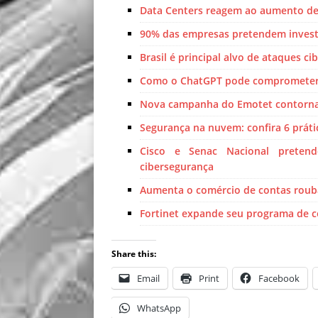
Data Centers reagem ao aumento d
90% das empresas pretendem investi
Brasil é principal alvo de ataques c
Como o ChatGPT pode comprometer a
Nova campanha do Emotet contorna 
Segurança na nuvem: confira 6 práti
Cisco e Senac Nacional pretend
cibersegurança
Aumenta o comércio de contas rou
Fortinet expande seu programa de c
Share this:
Email
Print
Facebook
WhatsApp