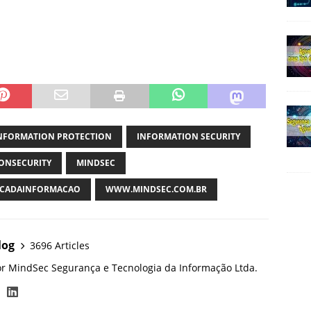
NFORMATION PROTECTION
INFORMATION SECURITY
ONSECURITY
MINDSEC
CADAINFORMACAO
WWW.MINDSEC.COM.BR
log
3696 Articles
or MindSec Segurança e Tecnologia da Informação Ltda.