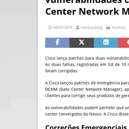
[ 06/08/2026 ]
Fal
Center Network 
NOTÍCIAS
[ 06/08/2026 ]
Sem
08/07/2019
mindsecblog
Notícias
[ 06/08/2026 ]
IA 
Cisco lança patches para duas vulnerabil
As duas falhas, registradas em 9,8 de 10
foram corrigidas.
A Cisco lançou patches de emergência para
DCNM (Data Center Network Manager), ap
clientes para corrigir seus produtos de ge
As vulnerabilidades podem permitir que u
center convergidos do Nexus. A Cisco diss
Correções Emergenciais