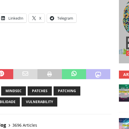
LinkedIn
X
Telegram
AR
MINDSEC
PATCHES
PATCHING
BILIDADE
VULNERABILITY
log
3696 Articles