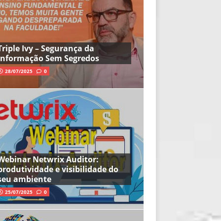
Triple Ivy – Segurança da
Informação Sem Segredos
28/07/2025
0
Webinar Netwrix Auditor:
produtividade e visibilidade do
seu ambiente
25/07/2025
0