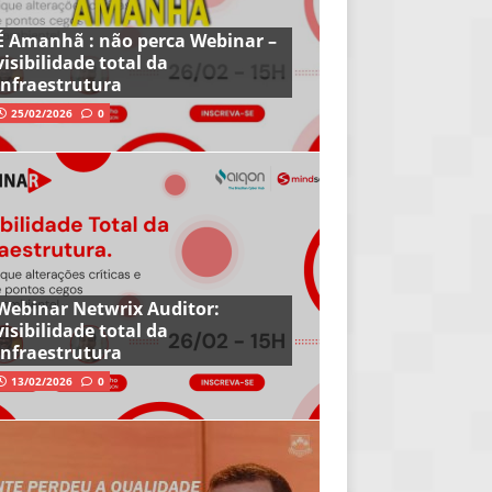
É Amanhã : não perca Webinar –
visibilidade total da
infraestrutura
25/02/2026
0
Webinar Netwrix Auditor:
visibilidade total da
infraestrutura
13/02/2026
0