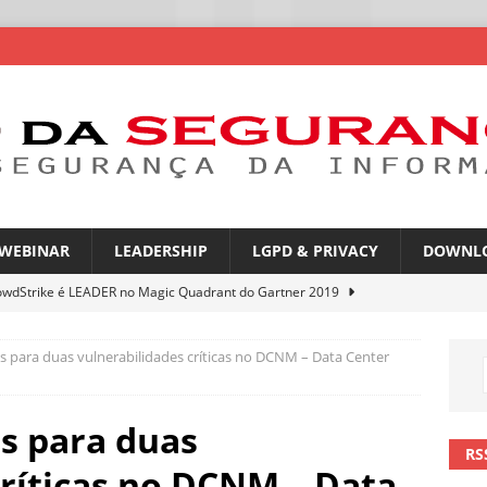
WEBINAR
LEADERSHIP
LGPD & PRIVACY
DOWNL
owdStrike é LEADER no Magic Quadrant do Gartner 2019
es para duas vulnerabilidades críticas no DCNM – Data Center
rica Latina é a segunda região mais exposta a ciberameaças
ÍCIAS
es para duas
amplia desafio de segurança e governança nas redes corporativas
RS
críticas no DCNM – Data