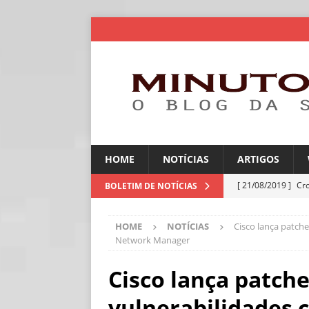
HOME
NOTÍCIAS
ARTIGOS
[ 21/08/2019 ]
Cr
BOLETIM DE NOTÍCIAS
ARTIGOS
HOME
NOTÍCIAS
Cisco lança patch
[ 06/08/2026 ]
Amé
Network Manager
industriais
NOT
Cisco lança patch
[ 06/08/2026 ]
IA 
vulnerabilidades 
NOTÍCIAS