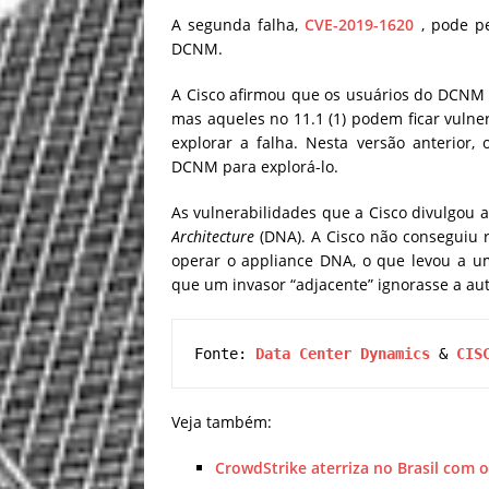
A segunda falha,
CVE-2019-1620
, pode pe
DCNM.
A Cisco afirmou que os usuários do DCNM n
mas aqueles no 11.1 (1) podem ficar vulner
explorar a falha. Nesta versão anterior,
DCNM para explorá-lo.
As vulnerabilidades que a Cisco divulgou 
Architecture
(DNA). A Cisco não conseguiu 
operar o appliance DNA, o que levou a u
que um invasor “adjacente” ignorasse a aute
Fonte: 
Data Center Dynamics
 & 
CIS
Veja também:
CrowdStrike aterriza no Brasil com