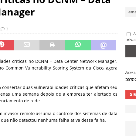
sas promessas de emprego na Meta, Disney, Coca-Cola e Spotify
Manager
 guardrails, a autonomia da IA se torna um risco
NOTÍCIAS
3
A
eleva taxa de sucesso de phishing para 54%
NOTÍCIAS
priva
idades críticas no DCNM – Data Center Network Manager.
 no Common Vulnerability Scoring System da Cisco, agora
Acess
termo
 consertar duas vulnerabilidades críticas que afetam seu
enas uma semana depois de a empresa ter alertado os
SI
renciamento de rede.
m invasor remoto assuma o controle dos sistemas de data
e que não detectou nenhuma falha ativa dessa falha.