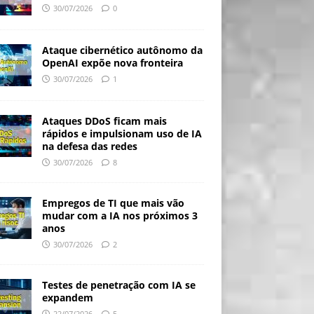
30/07/2026
0
Ataque cibernético autônomo da
OpenAI expõe nova fronteira
30/07/2026
1
Ataques DDoS ficam mais
rápidos e impulsionam uso de IA
na defesa das redes
30/07/2026
8
Empregos de TI que mais vão
mudar com a IA nos próximos 3
anos
30/07/2026
2
Testes de penetração com IA se
expandem
22/07/2026
5