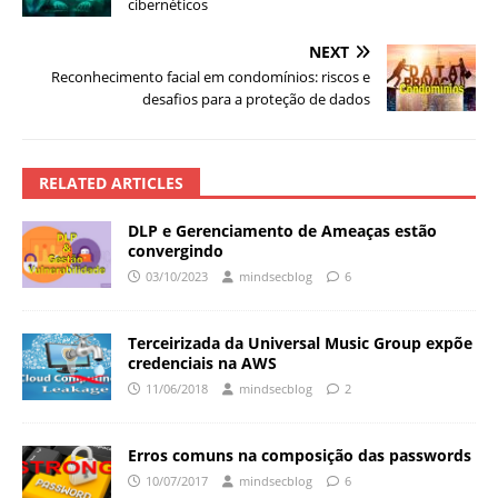
cibernéticos
NEXT
Reconhecimento facial em condomínios: riscos e
desafios para a proteção de dados
RELATED ARTICLES
DLP e Gerenciamento de Ameaças estão
convergindo
03/10/2023
mindsecblog
6
Terceirizada da Universal Music Group expõe
credenciais na AWS
11/06/2018
mindsecblog
2
Erros comuns na composição das passwords
10/07/2017
mindsecblog
6