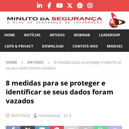
HOME
NOTÍCIAS
ARTIGOS
WEBINAR
LEADERSHIP
LGPD & PRIVACY
DOWNLOAD
CONTATE-NOS
MINDSEC
HOME
ARTIGOS
8 medidas para se proteger e identificar
se seus dados foram vazados
8 medidas para se proteger e
identificar se seus dados foram
vazados
09/07/2024
mindsecblog
0