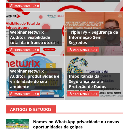
25/02/2026
0
Webinar Netwrix
Triple Ivy – Segurança da
Auditor: visibilidade
Informação Sem
total da infraestrutura
Segredos
13/02/2026
0
28/07/2025
0
Webinar Netwrix
Auditor: produtividade e
Importância da
visibilidade do seu
Segurança para a
ambiente
Proteção de Dados
25/07/2025
0
16/01/2025
0
ARTIGOS & ESTUDOS
Nomes no WhatsApp privacidade ou novas
oportunidades de golpes