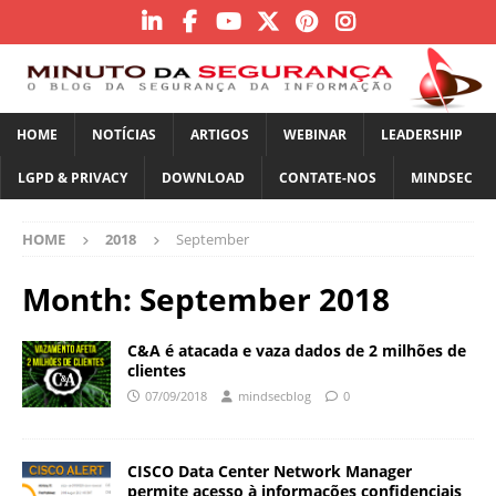
HOME
NOTÍCIAS
ARTIGOS
WEBINAR
LEADERSHIP
LGPD & PRIVACY
DOWNLOAD
CONTATE-NOS
MINDSEC
HOME
2018
September
Month:
September 2018
C&A é atacada e vaza dados de 2 milhões de
clientes
07/09/2018
mindsecblog
0
CISCO Data Center Network Manager
permite acesso à informações confidenciais