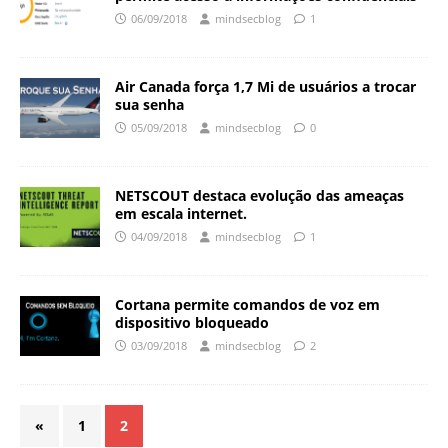
06/09/2018
mindsecblog
1
Air Canada força 1,7 Mi de usuários a trocar
sua senha
05/09/2018
mindsecblog
0
NETSCOUT destaca evolução das ameaças
em escala internet.
04/09/2018
mindsecblog
1
Cortana permite comandos de voz em
dispositivo bloqueado
03/09/2018
mindsecblog
2
«
1
2