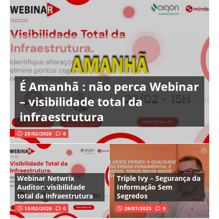
É Amanhã : não perca Webinar
– visibilidade total da
infraestrutura
25/02/2026
0
Webinar Netwrix
Triple Ivy – Segurança da
Auditor: visibilidade
Informação Sem
total da infraestrutura
Segredos
13/02/2026
0
28/07/2025
0