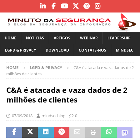
HOME
NOTÍCIAS
ARTIGOS
WEBINAR
LEADERSHIP
LGPD & PRIVACY
DOWNLOAD
CONTATE-NOS
MINDSEC
HOME
LGPD & PRIVACY
C&A é atacada e vaza dados de 2
milhões de clientes
C&A é atacada e vaza dados de 2
milhões de clientes
07/09/2018
mindsecblog
0