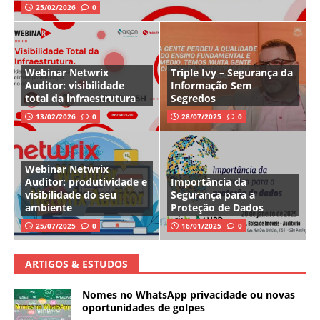
25/02/2026
0
Webinar Netwrix
Triple Ivy – Segurança da
Auditor: visibilidade
Informação Sem
total da infraestrutura
Segredos
13/02/2026
0
28/07/2025
0
Webinar Netwrix
Auditor: produtividade e
Importância da
visibilidade do seu
Segurança para a
ambiente
Proteção de Dados
25/07/2025
0
16/01/2025
0
ARTIGOS & ESTUDOS
Nomes no WhatsApp privacidade ou novas
oportunidades de golpes