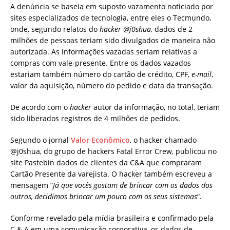
A denúncia se baseia em suposto vazamento noticiado por
sites especializados de tecnologia, entre eles o Tecmundo,
onde, segundo relatos do
hacker @j0shua
, dados de 2
milhões de pessoas teriam sido divulgados de maneira não
autorizada. As informações vazadas seriam relativas a
compras com vale-presente. Entre os dados vazados
estariam também número do cartão de crédito, CPF,
e-mail
,
valor da aquisição, número do pedido e data da transação.
De acordo com o
hacker
autor da informação, no total, teriam
sido liberados registros de 4 milhões de pedidos.
Segundo o jornal
Valor Econômico
, o hacker chamado
@j0shua, do grupo de hackers Fatal Error Crew, publicou no
site Pastebin dados de clientes da C&A que compraram
Cartão Presente da varejista. O hacker também escreveu a
mensagem “
Já que vocês gostam de brincar com os dados dos
outros, decidimos brincar um pouco com os seus sistemas
“.
Conforme revelado pela mídia brasileira e confirmado pela
C & A em uma comunicação corporativa, os dados de