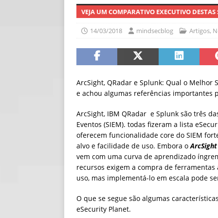
VEJA UM COMPARATIVO EXECUTIVO DESTAS
[ 06/08/2026 ]
Fal
NOTÍCIAS
14/03/2018
mindsecblog
Artigos
,
N
[ 06/08/2026 ]
Sem
[ 06/08/2026 ]
IA 
ArcSight, QRadar e Splunk: Qual o Melhor 
e achou algumas referências importantes pa
ArcSight, IBM QRadar e Splunk são três da
Eventos (SIEM). todas fizeram a lista eSecu
oferecem funcionalidade core do SIEM fort
alvo e facilidade de uso. Embora o
ArcSight
vem com uma curva de aprendizado íngre
recursos exigem a compra de ferramentas 
uso, mas implementá-lo em escala pode se
O que se segue são algumas características
eSecurity Planet.