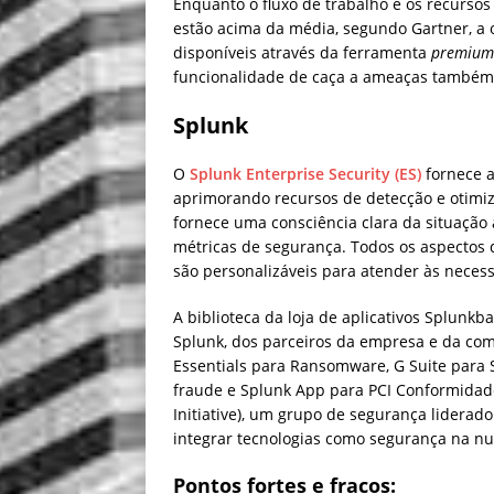
Enquanto o fluxo de trabalho e os recurso
estão acima da média, segundo Gartner, a 
disponíveis através da ferramenta
premium
funcionalidade de caça a ameaças também 
Splunk
O
Splunk Enterprise Security (ES)
fornece a
aprimorando recursos de detecção e otimiz
fornece uma consciência clara da situação 
métricas de segurança. Todos os aspectos d
são personalizáveis para atender às neces
A biblioteca da loja de aplicativos Splunkb
Splunk, dos parceiros da empresa e da com
Essentials para Ransomware, G Suite para S
fraude e Splunk App para PCI Conformidade
Initiative), um grupo de segurança lidera
integrar tecnologias como segurança na nu
Pontos fortes e fracos: