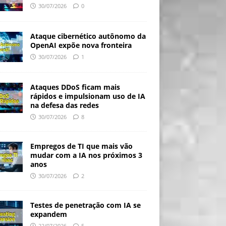
30/07/2026
0
Ataque cibernético autônomo da
OpenAI expõe nova fronteira
30/07/2026
1
Ataques DDoS ficam mais
rápidos e impulsionam uso de IA
na defesa das redes
30/07/2026
8
Empregos de TI que mais vão
mudar com a IA nos próximos 3
anos
30/07/2026
2
Testes de penetração com IA se
expandem
22/07/2026
5