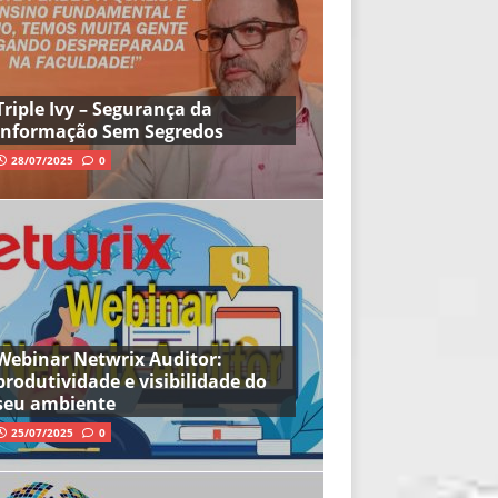
Triple Ivy – Segurança da
Informação Sem Segredos
28/07/2025
0
Webinar Netwrix Auditor:
produtividade e visibilidade do
seu ambiente
25/07/2025
0