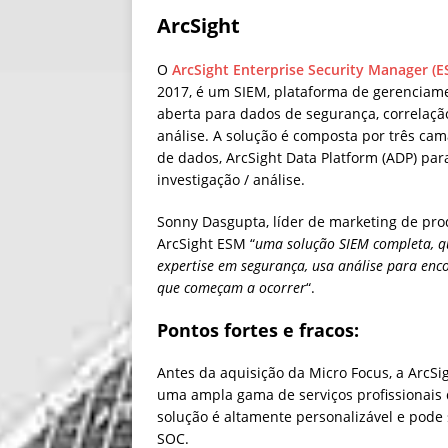
ArcSight
O
ArcSight Enterprise Security Manager (E
2017, é um SIEM, plataforma de gerenciam
aberta para dados de segurança, correlaç
análise. A solução é composta por três cam
de dados, ArcSight Data Platform (ADP) par
investigação / análise.
Sonny Dasgupta, líder de marketing de pr
ArcSight ESM “
uma solução SIEM completa, q
expertise em segurança, usa análise para en
que começam a ocorrer
“.
Pontos fortes e fracos:
Antes da aquisição da Micro Focus, a ArcSi
uma ampla gama de serviços profissionais d
solução é altamente personalizável e pod
SOC.