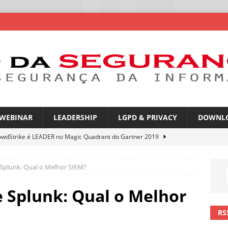
WEBINAR
LEADERSHIP
LGPD & PRIVACY
DOWNL
owdStrike é LEADER no Magic Quadrant do Gartner 2019
 Splunk: Qual o Melhor SIEM?
rica Latina é a segunda região mais exposta a ciberameaças
ÍCIAS
e Splunk: Qual o Melhor
amplia desafio de segurança e governança nas redes corporativas
RS