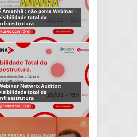
É Amanhã : não perca Webinar –
visibilidade total da
infraestrutura
25/02/2026
0
Webinar Netwrix Auditor:
visibilidade total da
infraestrutura
13/02/2026
0