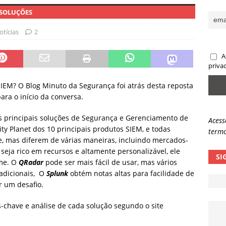
 SOLUÇÕES
sas promessas de emprego na Meta, Disney, Coca-Cola e Spotify
otícias
2
 guardrails, a autonomia da IA se torna um risco
NOTÍCIAS
A
eleva taxa de sucesso de phishing para 54%
NOTÍCIAS
priva
SIEM? O Blog Minuto da Segurança foi atrás desta reposta
ra o início da conversa.
s principais soluções de Segurança e Gerenciamento de
Acess
rity Planet dos 10 principais produtos SIEM, e todas
termo
e, mas diferem de várias maneiras, incluindo mercados-
seja rico em recursos e altamente personalizável, ele
SI
me. O
QRadar
pode ser mais fácil de usar, mas vários
adicionais, O
Splunk
obtém notas altas para facilidade de
r um desafio.
-chave e análise de cada solução segundo o site