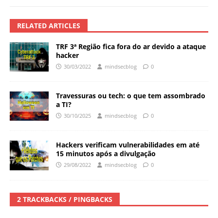
RELATED ARTICLES
TRF 3ª Região fica fora do ar devido a ataque
hacker
30/03/2022
mindsecblog
0
Travessuras ou tech: o que tem assombrado
a TI?
30/10/2025
mindsecblog
0
Hackers verificam vulnerabilidades em até
15 minutos após a divulgação
29/08/2022
mindsecblog
0
2 TRACKBACKS / PINGBACKS