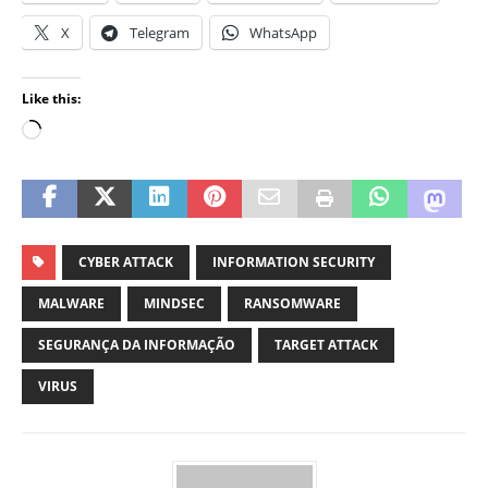
X
Telegram
WhatsApp
Like this:
CYBER ATTACK
INFORMATION SECURITY
MALWARE
MINDSEC
RANSOMWARE
SEGURANÇA DA INFORMAÇÃO
TARGET ATTACK
VIRUS