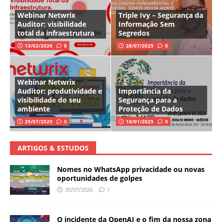
Webinar Netwrix
Triple Ivy – Segurança da
Auditor: visibilidade
Informação Sem
total da infraestrutura
Segredos
13/02/2026
0
28/07/2025
0
Webinar Netwrix
Auditor: produtividade e
Importância da
visibilidade do seu
Segurança para a
ambiente
Proteção de Dados
25/07/2025
0
16/01/2025
0
ARTIGOS & ESTUDOS
Nomes no WhatsApp privacidade ou novas
oportunidades de golpes
30/07/2026
1
O incidente da OpenAI e o fim da nossa zona