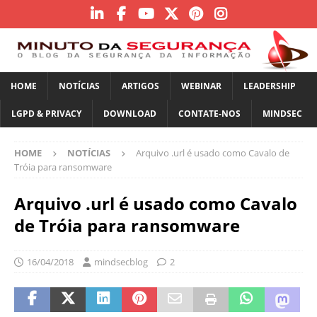
HOME
NOTÍCIAS
ARTIGOS
WEBINAR
LEADERSHIP
LGPD & PRIVACY
DOWNLOAD
CONTATE-NOS
MINDSEC
HOME
NOTÍCIAS
Arquivo .url é usado como Cavalo de
Tróia para ransomware
Arquivo .url é usado como Cavalo
de Tróia para ransomware
16/04/2018
mindsecblog
2