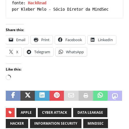
fonte: 
HackRead 
por Kleber Melo - Sócio Diretor da MindSec
Share this:
Email
Print
Facebook
LinkedIn
X
Telegram
WhatsApp
Like this:
APPLE
CYBER ATTACK
DATA LEAKAGE
HACKER
INFORMATION SECURITY
MINDSEC