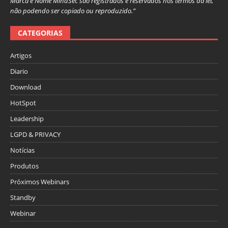
Marca e Nome MindSec são registrados e reservados nos termos da lei,
não podendo ser copiado ou reproduzido.”
CATEGORIAS
Artigos
Diario
Download
HotSpot
Leadership
LGPD & PRIVACY
Notícias
Produtos
Próximos Webinars
Standby
Webinar