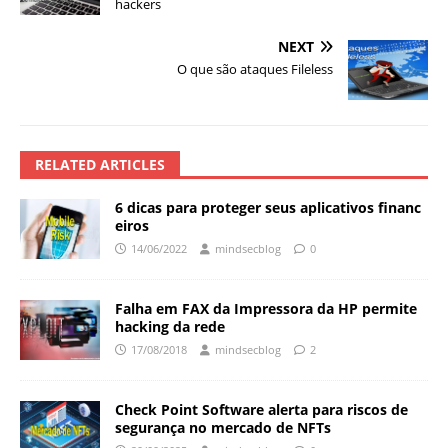
hackers
NEXT
O que são ataques Fileless
RELATED ARTICLES
6 dicas para proteger seus aplicativos financ
eiros
14/06/2022
mindsecblog
0
Falha em FAX da Impressora da HP permite
hacking da rede
17/08/2018
mindsecblog
2
Check Point Software alerta para riscos de
segurança no mercado de NFTs