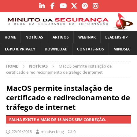
HOME
NOTÍCIAS
ARTIGOS
WEBINAR
LEADERSHIP
LGPD & PRIVACY
DOWNLOAD
CONTATE-NOS
MINDSEC
HOME
NOTÍCIAS
MacOS permite instalação de
certificado e redirecionamento de tráfego de internet
MacOS permite instalação de
certificado e redirecionamento de
tráfego de internet
FALHA EXISTE A MAIS DE 15 ANOS SEM CORREÇÃO.
22/01/2018
mindsecblog
0