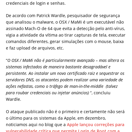
credenciais de login e senhas.
De acordo com Patrick Wardle, pesquisador de segurança
que analisou o malware, o OSX / MaMi é um executável não
assinado Mach-O de 64 que evita a detecção pelo anti-vírus,
vigia a atividade da vítima ao tirar capturas de tela, executar
comandos diferentes, gerar simulações com o mouse, baixa
e faz upload de arquivos, etc.
“
O OSX / MaMi não é particularmente avançado – mas altera os
sistemas infectados de maneira bastante desagradável e
persistente. Ao instalar um novo certificado raiz e sequestrar os
servidores DNS, os atacantes podem realizar uma variedade de
ações nefastas, como o tráfego de man-in-the-middle (talvez
para roubar credenciais ou injetar anúncios)
“, concluiu
Wardle.
O ataque publicado não é o primeiro e certamente não será
o último para os sistemas da Apple, em dezembro,
noticiamos aqui no blog que a
Apple lançou correções para
vulnerabilidade crítica que permite Login de Root com a