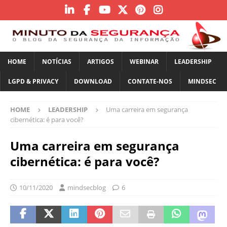
HOME
NOTÍCIAS
ARTIGOS
WEBINAR
LEADERSHIP
LGPD & PRIVACY
DOWNLOAD
CONTATE-NOS
MINDSEC
HOME
LEADERSHIP
Uma carreira em segurança
cibernética: é para você?
Uma carreira em segurança
cibernética: é para você?
10/11/2020
mindsecblog
6