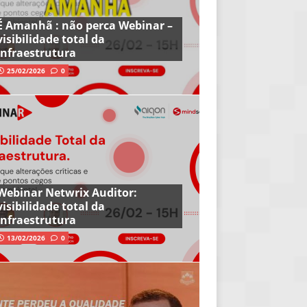
É Amanhã : não perca Webinar –
visibilidade total da
infraestrutura
25/02/2026
0
Webinar Netwrix Auditor:
visibilidade total da
infraestrutura
13/02/2026
0