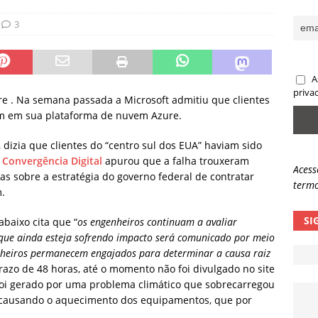
ncidente da OpenAI e o fim da nossa zona de conforto
ARTIGOS
3
lpes com QR Code entram em nova fase
NOTÍCIAS
A
priva
re . Na semana passada a Microsoft admitiu que clientes
m em sua plataforma de nuvem Azure.
dizia que clientes do “centro sul dos EUA” haviam sido
e
Convergência Digital
apurou que a falha trouxeram
Acess
s sobre a estratégia do governo federal de contratar
termo
.
SI
baixo cita que “
os engenheiros continuam a avaliar
 que ainda esteja sofrendo impacto será comunicado por meio
enheiros permanecem engajados para determinar a causa raiz
prazo de 48 horas, até o momento não foi divulgado no site
 foi gerado por uma problema climático que sobrecarregou
, causando o aquecimento dos equipamentos, que por