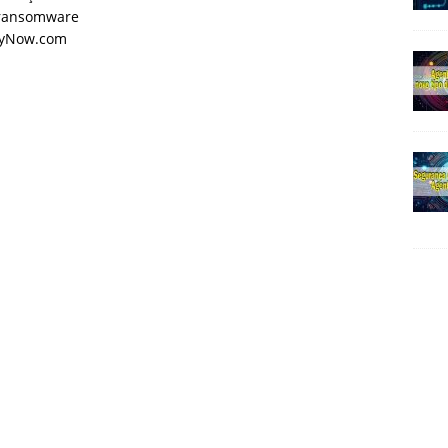
r ransomware
PayNow.com