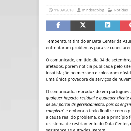
[ 30/07/2026 ]
O i
11/09/2018
mindsecblog
Notícias
[ 30/07/2026 ]
Go
Temperatura tira do ar Data Center da Azu
enfrentaram problemas para se conectare
O comunicado, emitido dia 04 de setembro, 
afetados, porém notícia publicada pelo sit
insatisfação no mercado e colocaram dúvida
uma única provedora de serviços de nuvem
O comunicado, reproduzido em português a
qualquer impacto residual e qualquer cliente
de seu portal de gerenciamento, pois os eng
completa
” e embora o texto finalize com o 
a causa real do problema, que a princípio
o sistema de resfriamento do Data Center
segurança se auto-desligaram.