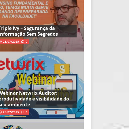
Triple Ivy – Segurança da
Informação Sem Segredos
28/07/2025
0
Webinar Netwrix Auditor:
produtividade e visibilidade do
seu ambiente
25/07/2025
0