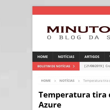
HOME
NOTÍCIAS
ARTIGOS
[ 21/08/2019 ]
Cr
BOLETIM DE NOTÍCIAS
ARTIGOS
HOME
NOTÍCIAS
Temperatura tira 
[ 30/07/2026 ]
Ch
[ 30/07/2026 ]
No
Temperatura tira 
ARTIGOS
Azure
[ 30/07/2026 ]
Dee