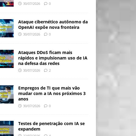
30/07/2026
0
Ataque cibernético autônomo da
OpenAI expõe nova fronteira
30/07/2026
0
Ataques DDoS ficam mais
rápidos e impulsionam uso de IA
na defesa das redes
30/07/2026
2
Empregos de TI que mais vão
mudar com a IA nos próximos 3
anos
30/07/2026
0
Testes de penetração com IA se
expandem
22/07/2026
4