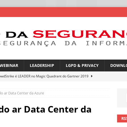
WEBINAR
LEADERSHIP
LGPD & PRIVACY
DOWNL
owdStrike é LEADER no Magic Quadrant do Gartner 2019
do ar Data Center da Azure
atGPT entra na mira de campanhas de phishing
NOTÍCIAS
mes no WhatsApp privacidade ou novas oportunidades de golpes
do ar Data Center da
RS
pfakes já enganam 90% dos brasileiros no trabalho
NOTÍCIAS