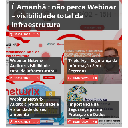
É Amanhã : não perca Webinar
– visibilidade total da
infraestrutura
25/02/2026
0
Webinar Netwrix
Triple Ivy – Segurança da
Auditor: visibilidade
Informação Sem
total da infraestrutura
Segredos
13/02/2026
0
28/07/2025
0
Webinar Netwrix
Auditor: produtividade e
Importância da
visibilidade do seu
Segurança para a
ambiente
Proteção de Dados
25/07/2025
0
16/01/2025
0