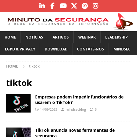
HOME
NOTÍCIAS
ARTIGOS
WEBINAR
LEADERSHIP
LGPD & PRIVACY
DOWNLOAD
CONTATE-NOS
MINDSEC
HOME
tiktok
tiktok
Empresas podem impedir funcionários de
usarem o TikTok?
14/09/2023
mindsecblog
3
TikTok anuncia novas ferramentas de
segurança