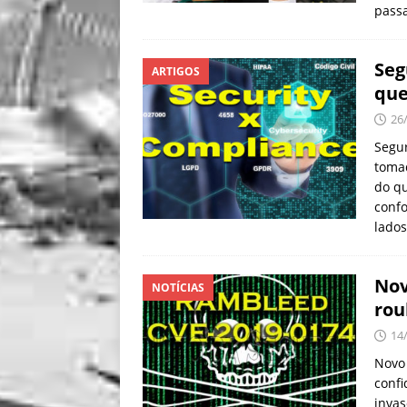
pass
Seg
ARTIGOS
que
26
Segu
tomad
do qu
conf
lado
Nov
NOTÍCIAS
rou
14
Novo
conf
invas