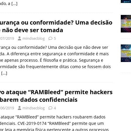
ado, a
[…]
urança ou conformidade? Uma decisão
 não deve ser tomada
/07/2019
mindsecblog
5
rança ou conformidade? Uma decisão que não deve ser
a. A diferença entre segurança e conformidade é mais
e apenas processo. É filosofia e prática. Segurança e
ormidade são frequentemente ditas como se fossem dois
s
[…]
o ataque “RAMBleed” permite hackers
barem dados confidenciais
/06/2019
mindsecblog
4
 ataque “RAMBleed” permite hackers roubarem dados
idenciais. CVE-2019-0174 “RAMBleed” permite que um
or leia a memória física pertencente a outros processos