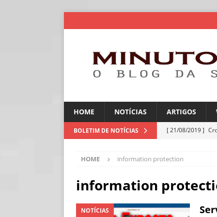
HOME
NOTÍCIAS
ARTIGOS
[ 21/08/2019 ]
Cr
BOLETIM DE NOTÍCIAS
ARTIGOS
HOME
information protection
[ 30/07/2026 ]
Ch
[ 30/07/2026 ]
No
information protect
ARTIGOS
Ser
NOTÍCIAS
[ 30/07/2026 ]
Dee