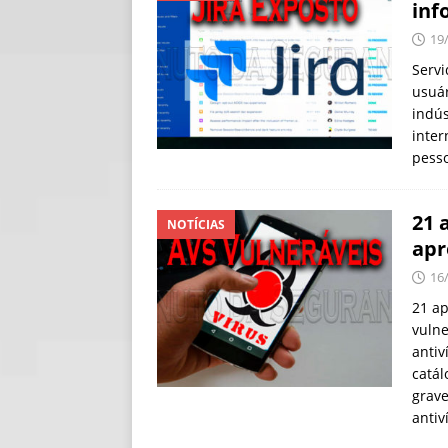
inf
[ 30/07/2026 ]
O i
19
[ 30/07/2026 ]
Go
Servi
usuár
indús
inter
pess
21 
NOTÍCIAS
apr
16
21 ap
vulne
antiv
catál
grave
antiv