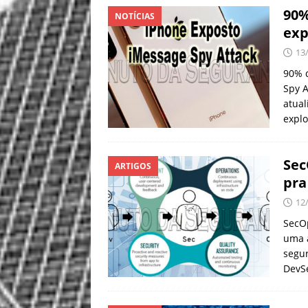
90%
NOTÍCIAS
exp
13
90% d
Spy A
atual
explo
Sec
ARTIGOS
pra
12
SecOp
uma 
segu
DevS