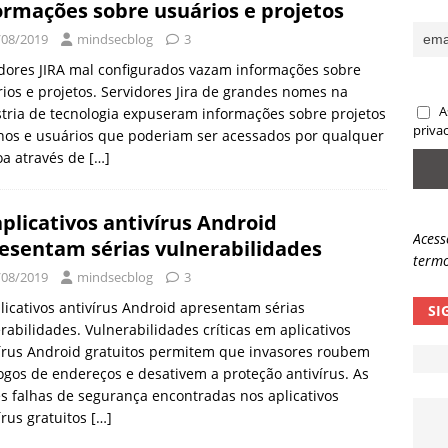
ormações sobre usuários e projetos
ncidente da OpenAI e o fim da nossa zona de conforto
ARTIGOS
/08/2019
mindsecblog
3
lpes com QR Code entram em nova fase
NOTÍCIAS
dores JIRA mal configurados vazam informações sobre
ios e projetos. Servidores Jira de grandes nomes na
A
tria de tecnologia expuseram informações sobre projetos
priva
nos e usuários que poderiam ser acessados ​​por qualquer
oa através de
[…]
aplicativos antivírus Android
Acess
esentam sérias vulnerabilidades
termo
/08/2019
mindsecblog
3
licativos antivírus Android apresentam sérias
SI
rabilidades. Vulnerabilidades críticas em aplicativos
írus Android gratuitos permitem que invasores roubem
ogos de endereços e desativem a proteção antivírus. As
s falhas de segurança encontradas nos aplicativos
írus gratuitos
[…]