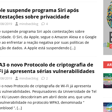
le suspende programa Siri após
testações sobre privacidade
/08/2019
mindsecblog
4
 suspende programa Siri após contestações sobre
cidade. O Siri, da Apple, segue o Amazon Alexa e o Google
ao enfrentar a reação negativa por suas políticas de
nção de dados. A Apple está suspendendo
[…]
3 o novo Protocolo de criptografia de
AR
Fi já apresenta sérias vulnerabilidades
/08/2019
mindsecblog
2
o novo Protocolo de criptografia de Wi-Fi já apresenta
s vulnerabilidades. Pesquisadores da Universidade de Tel
e KU Leuven descobriram am abril deste ano, que uma
vulnerabilidade no protocolo WPA3, denominada “
onblood ”,
[…]