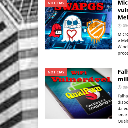
Mic
NOTÍCIAS
vul
Me
09
Micro
e Mel
Windo
proce
Fal
NOTÍCIAS
mil
08
Falh
dispo
da eq
smart
Qual