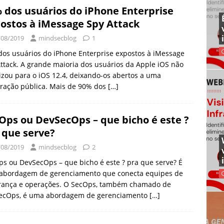
 dos usuários do iPhone Enterprise
ostos à iMessage Spy Attack
/08/2019
mindsecblog
1
os usuários do iPhone Enterprise expostos à iMessage
ttack. A grande maioria dos usuários da Apple iOS não
izou para o iOS 12.4, deixando-os abertos a uma
ração pública. Mais de 90% dos
[…]
Ops ou DevSecOps – que bicho é este ?
 que serve?
/08/2019
mindsecblog
2
s ou DevSecOps – que bicho é este ? pra que serve? É
abordagem de gerenciamento que conecta equipes de
rança e operações. O SecOps, também chamado de
ecOps, é uma abordagem de gerenciamento
[…]