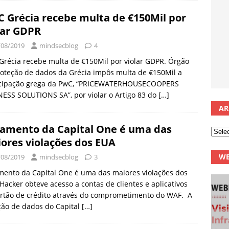
 Grécia recebe multa de €150Mil por
lar GDPR
/08/2019
mindsecblog
4
récia recebe multa de €150Mil por violar GDPR. Órgão
oteção de dados da Grécia impôs multa de €150Mil a
icipação grega da PwC, “PRICEWATERHOUSECOOPERS
ESS SOLUTIONS SA”, por violar o Artigo 83 do
[…]
AR
amento da Capital One é uma das
ores violações dos EUA
WE
/08/2019
mindsecblog
3
ento da Capital One é uma das maiores violações dos
Hacker obteve acesso a contas de clientes e aplicativos
artão de crédito através do comprometimento do WAF. A
ção de dados do Capital
[…]