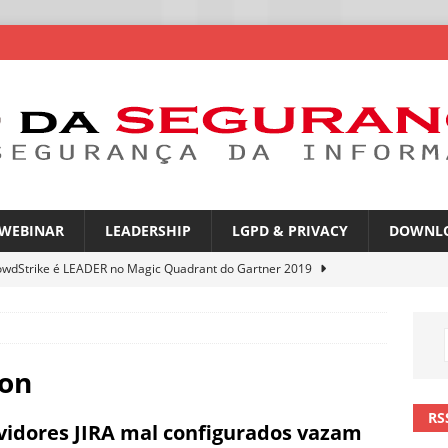
WEBINAR
LEADERSHIP
LGPD & PRIVACY
DOWNL
owdStrike é LEADER no Magic Quadrant do Gartner 2019
atGPT entra na mira de campanhas de phishing
NOTÍCIAS
mes no WhatsApp privacidade ou novas oportunidades de golpes
ion
RS
vidores JIRA mal configurados vazam
pfakes já enganam 90% dos brasileiros no trabalho
NOTÍCIAS