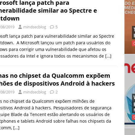
rosoft lança patch para
nerabilidade similar ao Spectre e
ltdown
/08/2019
mindsecblog
5
soft lança patch para vulnerabilidade similar ao Spectre
tdown. A Microsoft lançou um patch para usuários do
ws para corrigir uma vulnerabilidade que afetou os
ssadores da Intel e ignora todos os mecanismos de
[…]
has no chipset da Qualcomm expõem
hões de dispositivos Android à hackers
/08/2019
mindsecblog
2
as no chipset da Qualcomm expõem milhões de
sitivos Android à hackers. Pesquisadores de segurança
uipe Blade da Tencent estão alertando os usuários de
phones e tablets Android sobre falhas nos chipsets da
comm,
[…]