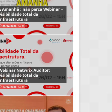
É Amanhã : não perca Webinar –
visibilidade total da
infraestrutura
25/02/2026
0
Webinar Netwrix Auditor:
visibilidade total da
infraestrutura
13/02/2026
0