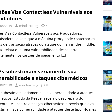
tões Visa Contactless Vulneráveis ​​aos
udadores
/08/2019
mindsecblog
4
es Visa Contactless Vulneráveis ​​aos Fraudadores.
uisadores dizem que a máquina proxy pode contornar os
es de transação através do ataque do man-in-the-middle.
MG relata que uma vulnerabilidade descoberta
ntemente nos cartões de pagamento
[…]
s subestimam seriamente sua
nerabilidade a ataques cibernéticos
/08/2019
mindsecblog
8
 subestimam seriamente sua vulnerabilidade a ataques
néticos. Estudo da Keeper revela o despreparo do
nto PME contra ameaças cibernéticas e revela que elas
timam sua vulnerabilidade à ataques deste tipo. No mês