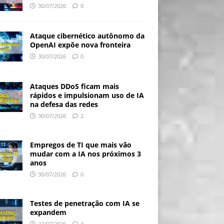
30/07/2026
0
Ataque cibernético autônomo da
OpenAI expõe nova fronteira
30/07/2026
0
Ataques DDoS ficam mais
rápidos e impulsionam uso de IA
na defesa das redes
30/07/2026
2
Empregos de TI que mais vão
mudar com a IA nos próximos 3
anos
30/07/2026
0
Testes de penetração com IA se
expandem
22/07/2026
4