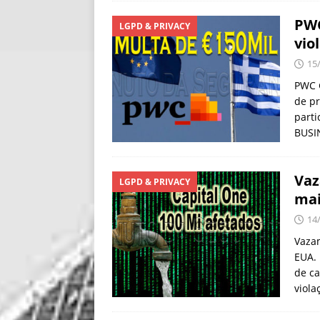
PWC
LGPD & PRIVACY
vio
15
PWC G
de pr
part
BUSIN
Vaz
LGPD & PRIVACY
mai
14
Vazam
EUA. 
de c
viola