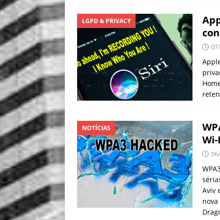
App
LGPD & PRIVACY
con
07
Apple
priva
Home 
rete
WPA
NOTÍCIAS
Wi-
06
WPA3 
séria
Aviv 
nova 
Drag