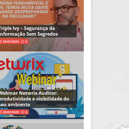
Triple Ivy – Segurança da
Informação Sem Segredos
28/07/2025
0
Webinar Netwrix Auditor:
produtividade e visibilidade do
seu ambiente
25/07/2025
0