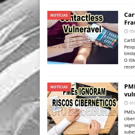
Car
NOTÍCIAS
Fra
05
Cartõ
Pesq
limit
O IS
rece
PME
NOTÍCIAS
vul
01
PMEs
ciber
segme
subes