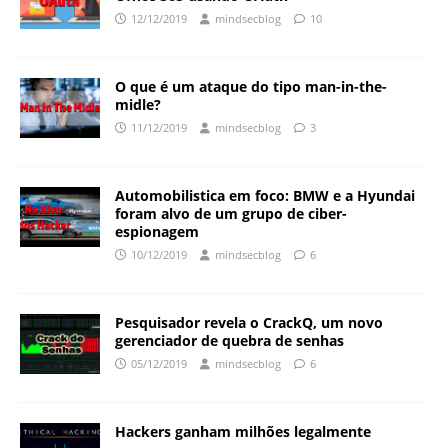
12/12/2019
mindsecblog
10
O que é um ataque do tipo man-in-the-
midle?
11/12/2019
mindsecblog
3
Automobilistica em foco: BMW e a Hyundai
foram alvo de um grupo de ciber-
espionagem
10/12/2019
mindsecblog
6
Pesquisador revela o CrackQ, um novo
gerenciador de quebra de senhas
05/12/2019
mindsecblog
6
Hackers ganham milhões legalmente