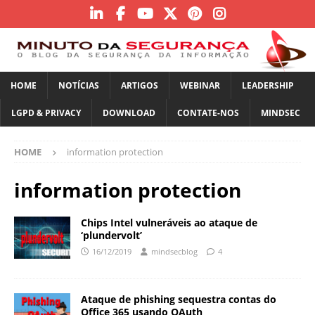
HOME
NOTÍCIAS
ARTIGOS
WEBINAR
LEADERSHIP
LGPD & PRIVACY
DOWNLOAD
CONTATE-NOS
MINDSEC
HOME
information protection
information protection
Chips Intel vulneráveis ​​ao ataque de
‘plundervolt’
16/12/2019
mindsecblog
4
Ataque de phishing sequestra contas do
Office 365 usando OAuth