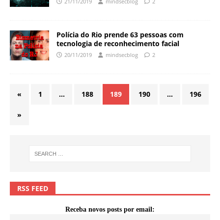
21/11/2019
mindsecblog
2
Polícia do Rio prende 63 pessoas com
tecnologia de reconhecimento facial
20/11/2019
mindsecblog
2
«
1
…
188
189
190
…
196
»
RSS FEED
Receba novos posts por email: