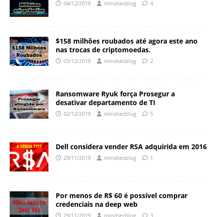
04/12/2019
mindsecblog
4
$158 milhões roubados até agora este ano
nas trocas de criptomoedas.
03/12/2019
mindsecblog
2
Ransomware Ryuk força Prosegur a
desativar departamento de TI
02/12/2019
mindsecblog
5
Dell considera vender RSA adquirida em 2016
29/11/2019
mindsecblog
1
Por menos de R$ 60 é possível comprar
credenciais na deep web
29/11/2019
mindsecblog
3