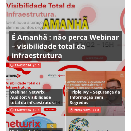
É Amanhã : não perca Webinar
– visibilidade total da
infraestrutura
25/02/2026
0
Webinar Netwrix
Triple Ivy – Segurança da
Auditor: visibilidade
Informação Sem
total da infraestrutura
Segredos
13/02/2026
0
28/07/2025
0