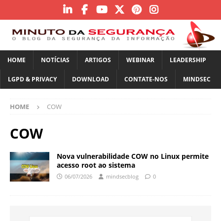
HOME
NOTÍCIAS
ARTIGOS
WEBINAR
LEADERSHIP
LGPD & PRIVACY
DOWNLOAD
CONTATE-NOS
MINDSEC
HOME
COW
COW
Nova vulnerabilidade COW no Linux permite
acesso root ao sistema
06/07/2026
mindsecblog
0