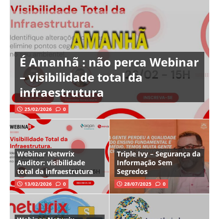
É Amanhã : não perca Webinar
– visibilidade total da
infraestrutura
25/02/2026
0
Webinar Netwrix
Triple Ivy – Segurança da
Auditor: visibilidade
Informação Sem
total da infraestrutura
Segredos
13/02/2026
0
28/07/2025
0