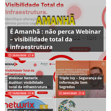
É Amanhã : não perca Webinar
– visibilidade total da
infraestrutura
25/02/2026
0
Webinar Netwrix
Triple Ivy – Segurança da
Auditor: visibilidade
Informação Sem
total da infraestrutura
Segredos
13/02/2026
0
28/07/2025
0