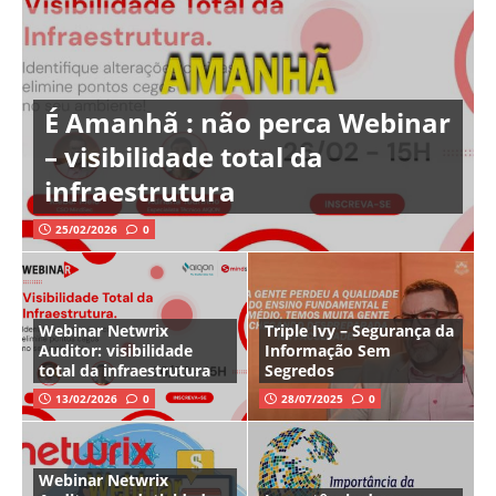
É Amanhã : não perca Webinar
– visibilidade total da
infraestrutura
25/02/2026
0
Webinar Netwrix
Triple Ivy – Segurança da
Auditor: visibilidade
Informação Sem
total da infraestrutura
Segredos
13/02/2026
0
28/07/2025
0
Webinar Netwrix