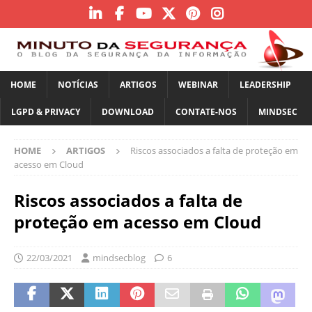
HOME
NOTÍCIAS
ARTIGOS
WEBINAR
LEADERSHIP
LGPD & PRIVACY
DOWNLOAD
CONTATE-NOS
MINDSEC
HOME
ARTIGOS
Riscos associados a falta de proteção em
acesso em Cloud
Riscos associados a falta de
proteção em acesso em Cloud
22/03/2021
mindsecblog
6