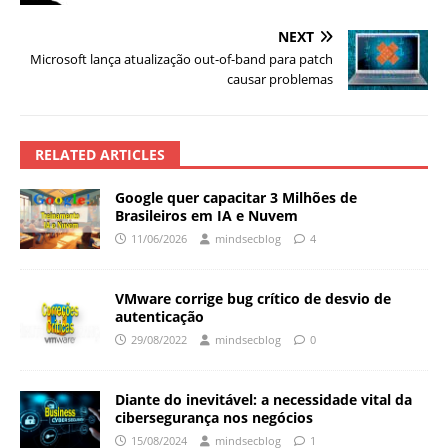
NEXT
Microsoft lança atualização out-of-band para patch
causar problemas
RELATED ARTICLES
Google quer capacitar 3 Milhões de
Brasileiros em IA e Nuvem
11/06/2026
mindsecblog
4
VMware corrige bug crítico de desvio de
autenticação
29/08/2022
mindsecblog
0
Diante do inevitável: a necessidade vital da
cibersegurança nos negócios
15/08/2024
mindsecblog
1