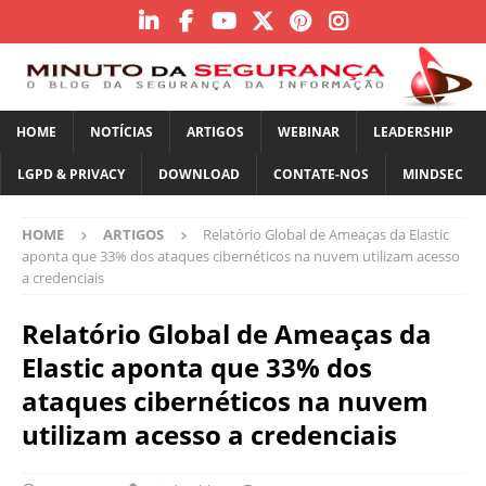
HOME
NOTÍCIAS
ARTIGOS
WEBINAR
LEADERSHIP
LGPD & PRIVACY
DOWNLOAD
CONTATE-NOS
MINDSEC
HOME
ARTIGOS
Relatório Global de Ameaças da Elastic
aponta que 33% dos ataques cibernéticos na nuvem utilizam acesso
a credenciais
Relatório Global de Ameaças da
Elastic aponta que 33% dos
ataques cibernéticos na nuvem
utilizam acesso a credenciais