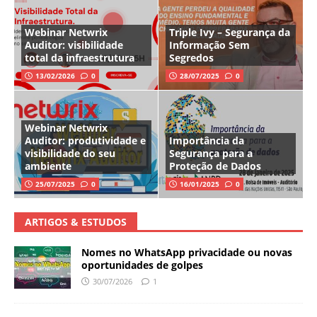
Webinar Netwrix
Triple Ivy – Segurança da
Auditor: visibilidade
Informação Sem
total da infraestrutura
Segredos
13/02/2026
0
28/07/2025
0
Webinar Netwrix
Auditor: produtividade e
Importância da
visibilidade do seu
Segurança para a
ambiente
Proteção de Dados
25/07/2025
0
16/01/2025
0
ARTIGOS & ESTUDOS
Nomes no WhatsApp privacidade ou novas
oportunidades de golpes
30/07/2026
1