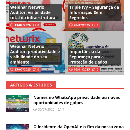
Webinar Netwrix
Triple Ivy – Segurança da
Auditor: visibilidade
Informação Sem
total da infraestrutura
Segredos
13/02/2026
0
28/07/2025
0
Webinar Netwrix
Auditor: produtividade e
Importância da
visibilidade do seu
Segurança para a
ambiente
Proteção de Dados
25/07/2025
0
16/01/2025
0
ARTIGOS & ESTUDOS
Nomes no WhatsApp privacidade ou novas
oportunidades de golpes
30/07/2026
1
O incidente da OpenAI e o fim da nossa zona