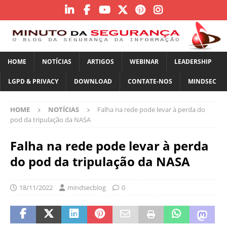
HOME
NOTÍCIAS
ARTIGOS
WEBINAR
LEADERSHIP
LGPD & PRIVACY
DOWNLOAD
CONTATE-NOS
MINDSEC
HOME
NOTÍCIAS
Falha na rede pode levar à perda do
pod da tripulação da NASA
Falha na rede pode levar à perda
do pod da tripulação da NASA
18/11/2022
mindsecblog
0