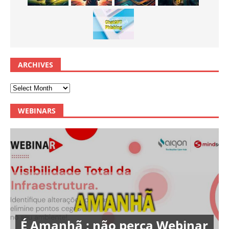
ARCHIVES
WEBINARS
É Amanhã : não perca Webinar