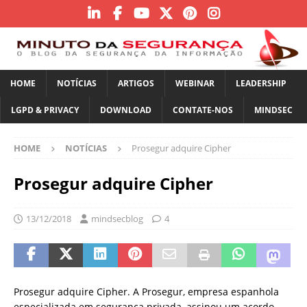
HOME
NOTÍCIAS
ARTIGOS
WEBINAR
LEADERSHIP
LGPD & PRIVACY
DOWNLOAD
CONTATE-NOS
MINDSEC
HOME
NOTÍCIAS
Prosegur adquire Cipher
Prosegur adquire Cipher
13/12/2018
mindsecblog
4
Prosegur adquire Cipher. A Prosegur, empresa espanhola
especializada em segurança privada, assinou um acordo