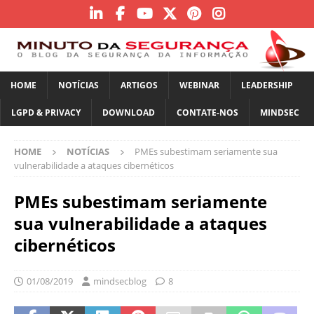
HOME
NOTÍCIAS
ARTIGOS
WEBINAR
LEADERSHIP
LGPD & PRIVACY
DOWNLOAD
CONTATE-NOS
MINDSEC
HOME
NOTÍCIAS
PMEs subestimam seriamente sua
vulnerabilidade a ataques cibernéticos
PMEs subestimam seriamente
sua vulnerabilidade a ataques
cibernéticos
01/08/2019
mindsecblog
8