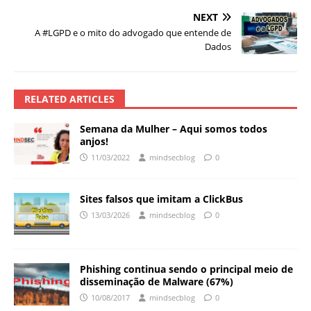
NEXT
A #LGPD e o mito do advogado que entende de
Dados
RELATED ARTICLES
Semana da Mulher – Aqui somos todos
anjos!
11/03/2022
mindsecblog
0
Sites falsos que imitam a ClickBus
13/03/2026
mindsecblog
0
Phishing continua sendo o principal meio de
disseminação de Malware (67%)
10/08/2017
mindsecblog
0