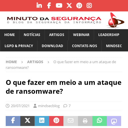
HOME
NOTÍCIAS
ARTIGOS
WEBINAR
LEADERSHIP
LGPD & PRIVACY
DOWNLOAD
CONTATE-NOS
MINDSEC
HOME
ARTIGOS
O que fazer em meio a um ataque de
ransomware?
O que fazer em meio a um ataque
de ransomware?
20/07/2021
mindsecblog
7