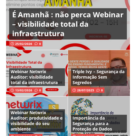
É Amanhã : não perca Webinar
– visibilidade total da
infraestrutura
25/02/2026
0
Webinar Netwrix
Triple Ivy – Segurança da
Auditor: visibilidade
Informação Sem
total da infraestrutura
Segredos
13/02/2026
0
28/07/2025
0
Webinar Netwrix
Auditor: produtividade e
Importância da
visibilidade do seu
Segurança para a
ambiente
Proteção de Dados