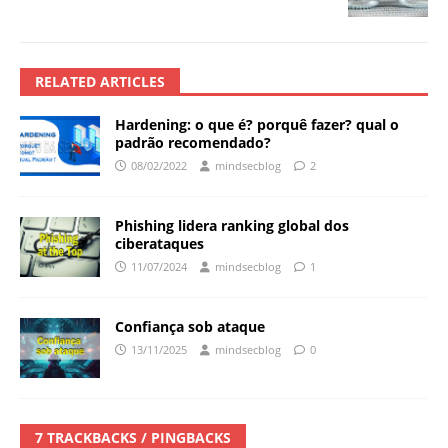
RELATED ARTICLES
Hardening: o que é? porquê fazer? qual o
padrão recomendado?
08/02/2022
mindsecblog
2
Phishing lidera ranking global dos
ciberataques
11/07/2024
mindsecblog
1
Confiança sob ataque
13/11/2025
mindsecblog
0
7 TRACKBACKS / PINGBACKS