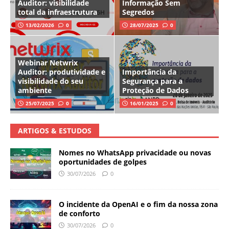
Auditor: visibilidade
Informação Sem
total da infraestrutura
Segredos
13/02/2026
0
28/07/2025
0
Webinar Netwrix
Auditor: produtividade e
Importância da
visibilidade do seu
Segurança para a
ambiente
Proteção de Dados
25/07/2025
0
16/01/2025
0
ARTIGOS & ESTUDOS
Nomes no WhatsApp privacidade ou novas
oportunidades de golpes
30/07/2026
0
O incidente da OpenAI e o fim da nossa zona
de conforto
30/07/2026
0