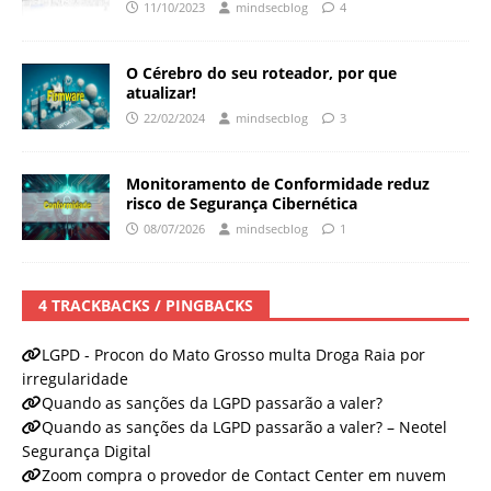
11/10/2023
mindsecblog
4
O Cérebro do seu roteador, por que
atualizar!
22/02/2024
mindsecblog
3
Monitoramento de Conformidade reduz
risco de Segurança Cibernética
08/07/2026
mindsecblog
1
4 TRACKBACKS / PINGBACKS
LGPD - Procon do Mato Grosso multa Droga Raia por
irregularidade
Quando as sanções da LGPD passarão a valer?
Quando as sanções da LGPD passarão a valer? – Neotel
Segurança Digital
Zoom compra o provedor de Contact Center em nuvem