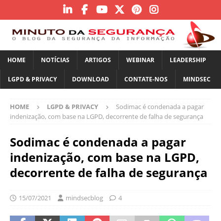
HOME
NOTÍCIAS
ARTIGOS
WEBINAR
LEADERSHIP
LGPD & PRIVACY
DOWNLOAD
CONTATE-NOS
MINDSEC
HOME
LGPD & PRIVACY
Sodimac é condenada a pagar
indenização, com base na LGPD, decorrente de falha de segurança
Sodimac é condenada a pagar
indenização, com base na LGPD,
decorrente de falha de segurança
15/07/2021
mindsecblog
4