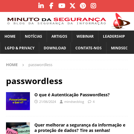
HOME
NOTÍCIAS
ARTIGOS
WEBINAR
LEADERSHIP
LGPD & PRIVACY
DOWNLOAD
CONTATE-NOS
MINDSEC
HOME
passwordless
passwordless
O que é Autenticação Passwordless?
21/06/2024
mindsecblog
4
Quer melhorar a segurança da informação e
a proteção de dados? Tire as senhas!