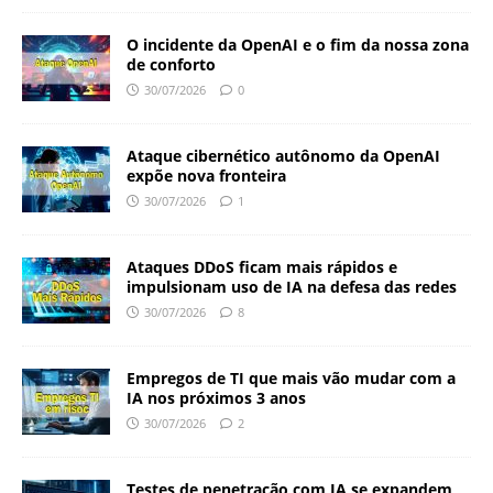
O incidente da OpenAI e o fim da nossa zona
de conforto
30/07/2026
0
Ataque cibernético autônomo da OpenAI
expõe nova fronteira
30/07/2026
1
Ataques DDoS ficam mais rápidos e
impulsionam uso de IA na defesa das redes
30/07/2026
8
Empregos de TI que mais vão mudar com a
IA nos próximos 3 anos
30/07/2026
2
Testes de penetração com IA se expandem