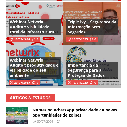
Webinar Netwrix
Triple Ivy – Segurança da
Auditor: visibilidade
Informação Sem
total da infraestrutura
Segredos
13/02/2026
0
28/07/2025
0
Webinar Netwrix
Auditor: produtividade e
Importância da
visibilidade do seu
Segurança para a
ambiente
Proteção de Dados
25/07/2025
0
16/01/2025
0
ARTIGOS & ESTUDOS
Nomes no WhatsApp privacidade ou novas
oportunidades de golpes
30/07/2026
1