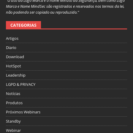
“O uso da Logo Marca e o nome Minuto da Segurança, bem como Logo
Marca e Nome MindSec são registrados e reservados nos termos da lei,
não podendo ser copiado ou reproduzido.”
CATEGORIAS
Artigos
Diario
Download
HotSpot
Leadership
LGPD & PRIVACY
Notícias
Produtos
Próximos Webinars
Standby
Webinar