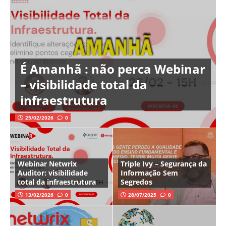
É Amanhã : não perca Webinar
– visibilidade total da
infraestrutura
25/02/2026
0
Webinar Netwrix
Triple Ivy – Segurança da
Auditor: visibilidade
Informação Sem
total da infraestrutura
Segredos
13/02/2026
0
28/07/2025
0