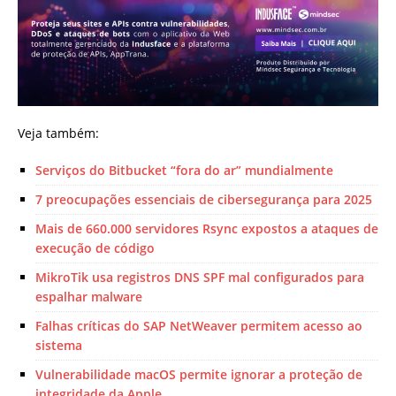
Veja também:
Serviços do Bitbucket “fora do ar” mundialmente
7 preocupações essenciais de cibersegurança para 2025
Mais de 660.000 servidores Rsync expostos a ataques de
execução de código
MikroTik usa registros DNS SPF mal configurados para
espalhar malware
Falhas críticas do SAP NetWeaver permitem acesso ao
sistema
Vulnerabilidade macOS permite ignorar a proteção de
integridade da Apple