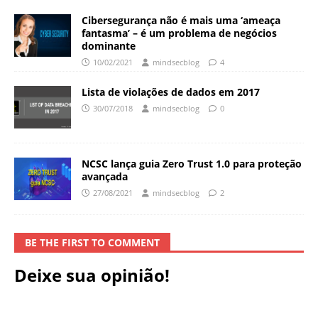
Cibersegurança não é mais uma ‘ameaça
fantasma’ – é um problema de negócios
dominante
10/02/2021
mindsecblog
4
Lista de violações de dados em 2017
30/07/2018
mindsecblog
0
NCSC lança guia Zero Trust 1.0 para proteção
avançada
27/08/2021
mindsecblog
2
BE THE FIRST TO COMMENT
Deixe sua opinião!