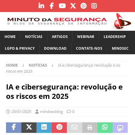
HOME
NOTÍCIAS
ARTIGOS
WEBINAR
LEADERSHIP
LGPD & PRIVACY
DOWNLOAD
CONTATE-NOS
MINDSEC
HOME
NOTÍCIAS
IA e cibersegurança: revolução e os
riscos em 2025
IA e cibersegurança: revolução e
os riscos em 2025
23/01/2025
mindsecblog
0