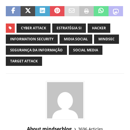
CYBER ATTACK
ESTRATÉGIA SI
HACKER
INFORMATION SECURITY
MIDIA SOCIAL
MINDSEC
SEGURANÇA DA INFORMAÇÃO
SOCIAL MEDIA
TARGET ATTACK
About mindsecblog
3696 Articles