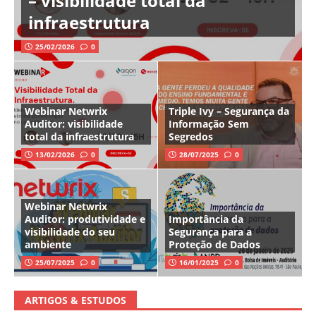
– visibilidade total da
infraestrutura
25/02/2026
0
Webinar Netwrix
Triple Ivy – Segurança da
Auditor: visibilidade
Informação Sem
total da infraestrutura
Segredos
13/02/2026
0
28/07/2025
0
Webinar Netwrix
Auditor: produtividade e
Importância da
visibilidade do seu
Segurança para a
ambiente
Proteção de Dados
25/07/2025
0
16/01/2025
0
ARTIGOS & ESTUDOS