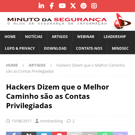
HOME
NOTÍCIAS
ARTIGOS
WEBINAR
LEADERSHIP
LGPD & PRIVACY
DOWNLOAD
CONTATE-NOS
MINDSEC
HOME
ARTIGOS
Hackers Dizem que o Melhor Caminho
são as Contas Privilegiadas
Hackers Dizem que o Melhor
Caminho são as Contas
Privilegiadas
15/08/2017
mindsecblog
2