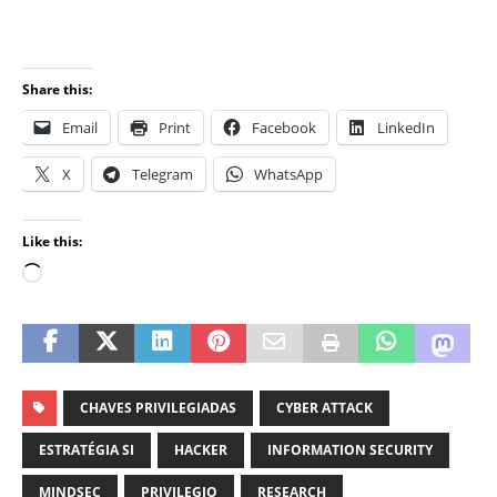
Share this:
Email
Print
Facebook
LinkedIn
X
Telegram
WhatsApp
Like this:
CHAVES PRIVILEGIADAS
CYBER ATTACK
ESTRATÉGIA SI
HACKER
INFORMATION SECURITY
MINDSEC
PRIVILEGIO
RESEARCH