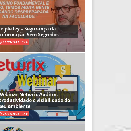
Triple Ivy – Segurança da
Informação Sem Segredos
28/07/2025
0
Webinar Netwrix Auditor:
produtividade e visibilidade do
seu ambiente
25/07/2025
0