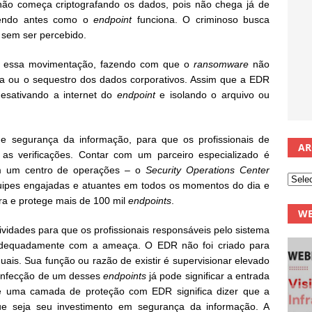
ão começa criptografando os dados, pois não chega já de
dendo antes como o
endpoint
funciona. O criminoso busca
 sem ser percebido.
er essa movimentação, fazendo com que o
ransomware
não
fia ou o sequestro dos dados corporativos. Assim que a EDR
desativando a internet do
endpoint
e isolando o arquivo ou
de segurança da informação, para que os profissionais de
AR
as verificações. Contar com um parceiro especializado é
ém um centro de operações – o
Security Operations Center
uipes engajadas e atuantes em todos os momentos do dia e
ora e protege mais de 100 mil
endpoints
.
WE
vidades para que os profissionais responsáveis pelo sistema
 adequadamente com a ameaça. O EDR não foi criado para
uais. Sua função ou razão de existir é supervisionar elevado
 infecção de um desses
endpoints
já pode significar a entrada
 de uma camada de proteção com EDR significa dizer que a
ue seja seu investimento em segurança da informação. A