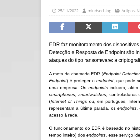
[ 30/07/2026 ]
O i
25/11/2022
mindsecblog
Artigos
,
N
[ 30/07/2026 ]
Go
EDR faz monitoramento dos dispositivos 
Detecção e Resposta de Endpoint são indi
ataques do tipo ransomware: a criptogr
A meta da chamada EDR (
Endpoint Detecti
Endpoint
) é proteger o
endpoint
, que pode s
uma empresa. Os
endpoints
incluem, além 
smartphones
,
smartwatches
, controladores d
(
Internet of Things
ou, em português, Intern
representam a última parada, os
endpoints
,
acesso à rede.
O funcionamento do EDR é baseado no histór
tempo inteiro) dos
endpoints
, esse serviço i