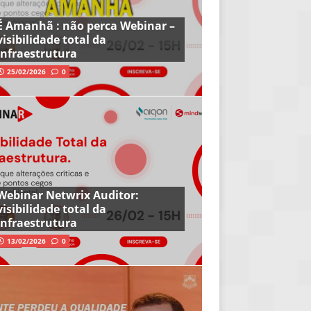
É Amanhã : não perca Webinar –
visibilidade total da
infraestrutura
25/02/2026
0
Webinar Netwrix Auditor:
visibilidade total da
infraestrutura
13/02/2026
0