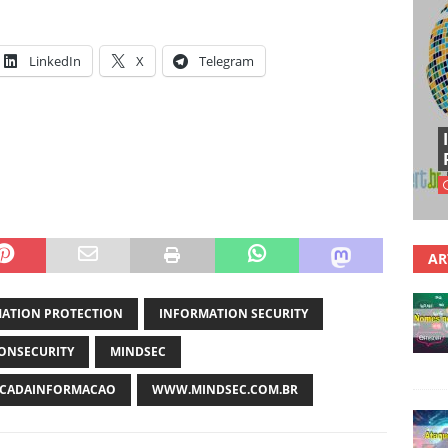
LinkedIn
X
Telegram
AR
ATION PROTECTION
INFORMATION SECURITY
ONSECURITY
MINDSEC
CADAINFORMACAO
WWW.MINDSEC.COM.BR