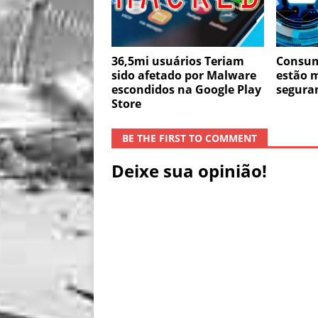
36,5mi usuários Teriam
Consum
sido afetado por Malware
estão m
escondidos na Google Play
seguran
Store
BE THE FIRST TO COMMENT
Deixe sua opinião!