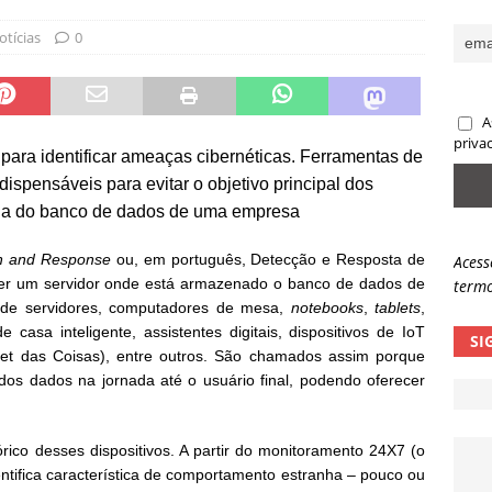
ncidente da OpenAI e o fim da nossa zona de conforto
ARTIGOS
otícias
0
lpes com QR Code entram em nova fase
NOTÍCIAS
A
priva
para identificar ameaças cibernéticas.
Ferramentas de
spensáveis para evitar o objetivo principal dos
afia do banco de dados de uma empresa
on and Response
ou, em português, Detecção e Resposta de
Acess
er um servidor onde está armazenado o banco de dados de
termo
de servidores, computadores de mesa,
notebooks
,
tablets
,
e casa inteligente, assistentes digitais, dispositivos de IoT
SI
et das Coisas), entre outros. São chamados assim porque
 dos dados na jornada até o usuário final, podendo oferecer
ico desses dispositivos. A partir do monitoramento 24X7 (o
dentifica característica de comportamento estranha – pouco ou