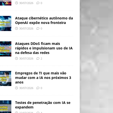
30/07/2026
0
Ataque cibernético autônomo da
OpenAI expõe nova fronteira
30/07/2026
0
Ataques DDoS ficam mais
rápidos e impulsionam uso de IA
na defesa das redes
30/07/2026
2
Empregos de TI que mais vão
mudar com a IA nos próximos 3
anos
30/07/2026
0
Testes de penetração com IA se
expandem
22/07/2026
4