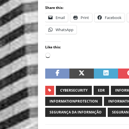
Share this:
Email
Print
Facebook
WhatsApp
Like this:
CYBERSECURITY
EDR
INFORM
INFORMATIONPROTECTION
INFORMATI
SEGURANÇA DA INFORMAÇÃO
SEGURAN