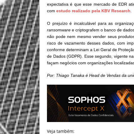
expectativa é que esse mercado de EDR atin
com
estudo realizado pela KBV Research
.
O prejuízo é incalculável para as organiza
ransomware
e criptografem o banco de dados
não pode nem mesmo vender seus produtos o
risco de vazamento desses dados, com impli
conforme determinam a Lei Geral de Proteçã
de Dados (GDPR). Esse segundo, vigente na 
façam negócios com organizações localizada
Por: Thiago Tanaka é Head de Vendas da un
Veja também: