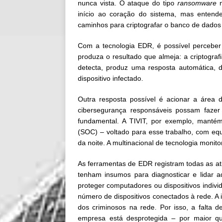
nunca vista. O ataque do tipo
ransomware
n
início ao coração do sistema, mas enten
caminhos para criptografar o banco de dados
Com a tecnologia EDR, é possível perceb
produza o resultado que almeja: a criptogra
detecta, produz uma resposta automática, 
dispositivo infectado.
Outra resposta possível é acionar a área 
cibersegurança responsáveis possam fazer 
fundamental. A TIVIT, por exemplo, mant
(SOC) – voltado para esse trabalho, com eq
da noite. A multinacional de tecnologia monit
As ferramentas de EDR registram todas as ati
tenham insumos para diagnosticar e lidar
proteger computadores ou dispositivos individ
número de dispositivos conectados à rede. A
dos criminosos na rede. Por isso, a falta
empresa está desprotegida – por maior q