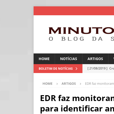
HOME
NOTÍCIAS
ARTIGOS
[ 21/08/2019 ]
Cr
BOLETIM DE NOTÍCIAS
ARTIGOS
HOME
ARTIGOS
EDR faz monitorame
[ 30/07/2026 ]
Ch
[ 30/07/2026 ]
No
EDR faz monitoram
ARTIGOS
para identificar a
[ 30/07/2026 ]
Dee