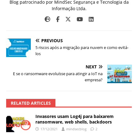
Blog patrocinado por MindSec Segurança e Tecnologia da
Informação Ltda.
PREVIOUS
5 riscos após a migração para nuvem e como evitá-
los
NEXT
E se o ransomware evoluísse para atingir a IoT na
empresa?
RELATED ARTICLES
Invasores usam Log4j para baixarem
ransomware, web shells, backdoors
17/12/2021
mindsecblog
2