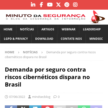
HOME
NOTÍCIAS
ARTIGOS
WEBINAR
LEADERSHIP
LGPD & PRIVACY
DOWNLOAD
CONTATE-NOS
MINDSEC
HOME
NOTÍCIAS
Demanda por seguro contra riscos
cibernéticos dispara no Brasil
Demanda por seguro contra
riscos cibernéticos dispara no
Brasil
07/06/2022
mindsecblog
0