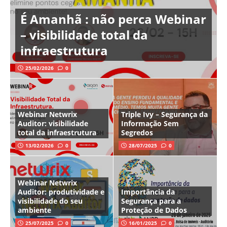
É Amanhã : não perca Webinar
– visibilidade total da
infraestrutura
25/02/2026
0
Webinar Netwrix
Triple Ivy – Segurança da
Auditor: visibilidade
Informação Sem
total da infraestrutura
Segredos
13/02/2026
0
28/07/2025
0
Webinar Netwrix
Auditor: produtividade e
Importância da
visibilidade do seu
Segurança para a
ambiente
Proteção de Dados
25/07/2025
0
16/01/2025
0