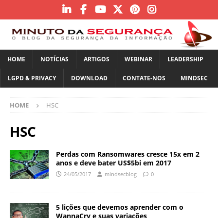
HOME
NOTÍCIAS
ARTIGOS
WEBINAR
LEADERSHIP
LGPD & PRIVACY
DOWNLOAD
CONTATE-NOS
MINDSEC
HOME
HSC
HSC
Perdas com Ransomwares cresce 15x em 2
anos e deve bater US$5bi em 2017
24/05/2017
mindsecblog
0
5 lições que devemos aprender com o
WannaCry e suas variações