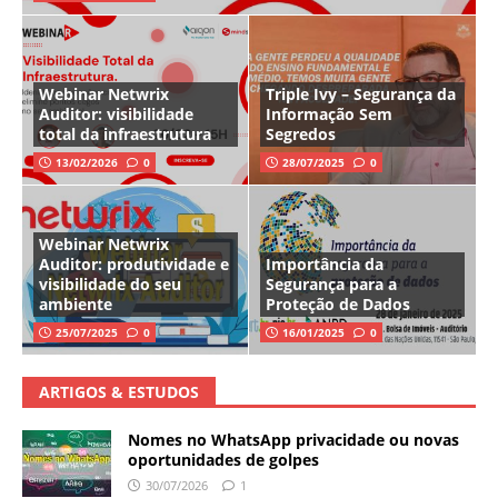
Webinar Netwrix
Triple Ivy – Segurança da
Auditor: visibilidade
Informação Sem
total da infraestrutura
Segredos
13/02/2026
0
28/07/2025
0
Webinar Netwrix
Auditor: produtividade e
Importância da
visibilidade do seu
Segurança para a
ambiente
Proteção de Dados
25/07/2025
0
16/01/2025
0
ARTIGOS & ESTUDOS
Nomes no WhatsApp privacidade ou novas
oportunidades de golpes
30/07/2026
1