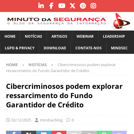
HOME
NOTÍCIAS
ARTIGOS
WEBINAR
LEADERSHIP
LGPD & PRIVACY
DOWNLOAD
CONTATE-NOS
MINDSEC
HOME
NOTÍCIAS
Cibercriminosos podem explorar
ressarcimento do Fundo Garantidor de Crédito
Cibercriminosos podem explorar
ressarcimento do Fundo
Garantidor de Crédito
02/12/2025
mindsecblog
0