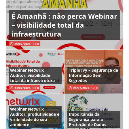
É Amanhã : não perca Webinar
– visibilidade total da
infraestrutura
25/02/2026
0
Webinar Netwrix
Triple Ivy – Segurança da
Auditor: visibilidade
Informação Sem
total da infraestrutura
Segredos
13/02/2026
0
28/07/2025
0
Webinar Netwrix
Auditor: produtividade e
Importância da
visibilidade do seu
Segurança para a
ambiente
Proteção de Dados