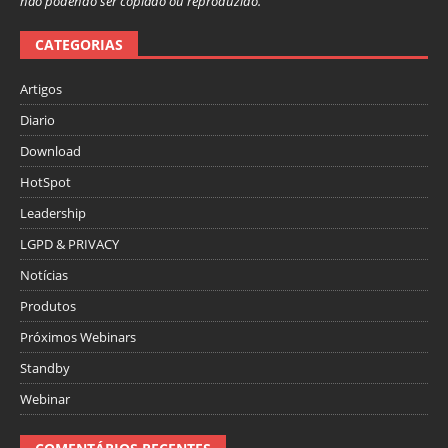
não podendo ser copiado ou reproduzido.”
CATEGORIAS
Artigos
Diario
Download
HotSpot
Leadership
LGPD & PRIVACY
Notícias
Produtos
Próximos Webinars
Standby
Webinar