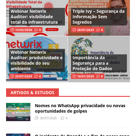
Webinar Netwrix
Triple Ivy – Segurança da
Auditor: visibilidade
Informação Sem
total da infraestrutura
Segredos
13/02/2026
0
28/07/2025
0
Webinar Netwrix
Auditor: produtividade e
Importância da
visibilidade do seu
Segurança para a
ambiente
Proteção de Dados
25/07/2025
0
16/01/2025
0
ARTIGOS & ESTUDOS
Nomes no WhatsApp privacidade ou novas
oportunidades de golpes
30/07/2026
0