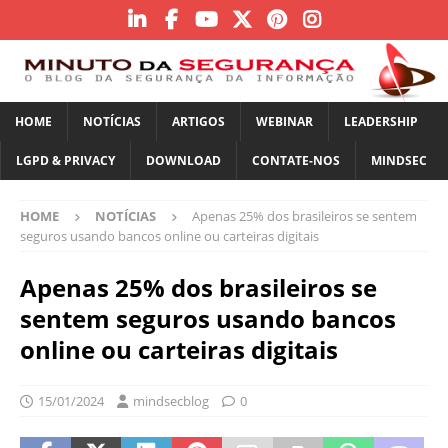
HOME
NOTÍCIAS
ARTIGOS
WEBINAR
LEADERSHIP
LGPD & PRIVACY
DOWNLOAD
CONTATE-NOS
MINDSEC
HOME
NOTÍCIAS
Apenas 25% dos brasileiros se sentem
seguros usando bancos online ou carteiras digitais
Apenas 25% dos brasileiros se
sentem seguros usando bancos
online ou carteiras digitais
15/01/2024
mindsecblog
0