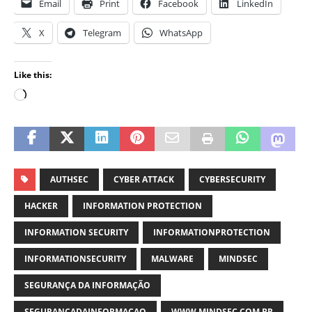
Email
Print
Facebook
LinkedIn
X
Telegram
WhatsApp
Like this:
AUTHSEC
CYBER ATTACK
CYBERSECURITY
HACKER
INFORMATION PROTECTION
INFORMATION SECURITY
INFORMATIONPROTECTION
INFORMATIONSECURITY
MALWARE
MINDSEC
SEGURANÇA DA INFORMAÇÃO
SEGURANCADAINFORMACAO
WWW.MINDSEC.COM.BR