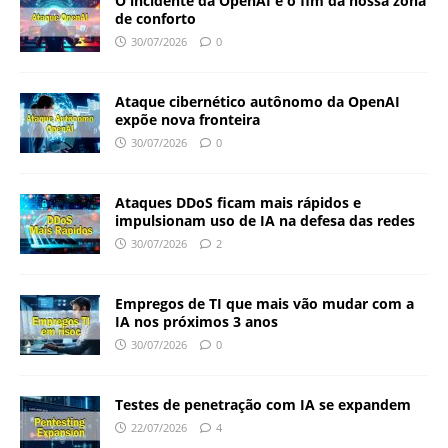
O incidente da OpenAI e o fim da nossa zona
de conforto
30/07/2026
0
Ataque cibernético autônomo da OpenAI
expõe nova fronteira
30/07/2026
0
Ataques DDoS ficam mais rápidos e
impulsionam uso de IA na defesa das redes
30/07/2026
2
Empregos de TI que mais vão mudar com a
IA nos próximos 3 anos
30/07/2026
0
Testes de penetração com IA se expandem
22/07/2026
4