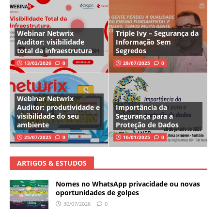
Webinar Netwrix
Triple Ivy – Segurança da
Auditor: visibilidade
Informação Sem
total da infraestrutura
Segredos
13/02/2026
0
28/07/2025
0
Webinar Netwrix
Auditor: produtividade e
Importância da
visibilidade do seu
Segurança para a
ambiente
Proteção de Dados
25/07/2025
0
16/01/2025
0
ARTIGOS & ESTUDOS
Nomes no WhatsApp privacidade ou novas
oportunidades de golpes
30/07/2026
0