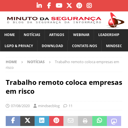
HOME
NOTÍCIAS
ARTIGOS
WEBINAR
LEADERSHIP
LGPD & PRIVACY
DOWNLOAD
CONTATE-NOS
MINDSEC
HOME
NOTÍCIAS
Trabalho remoto coloca empresas em
risco
Trabalho remoto coloca empresas
em risco
07/08/2020
mindsecblog
11