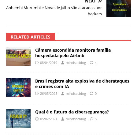
NEXT
Anhembi Morumbi e Nove de Julho são atacadas por
hackers
RELATED ARTICLES
Câmera escondida monitora família
hospedada pelo Airbnb
08/04/2019
mindsecblog
4
Brasil registra alta explosiva de ciberataques
e crimes com IA
26/05/2025
mindsecblog
0
Qual é o futuro da cibersegurança?
05/02/2021
mindsecblog
5