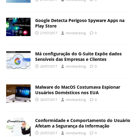
Google Detecta Perigoso Spyware Apps na
Play Store
27/07/2017
mindsecblog
0
Má configuração do G-Suite Expõe dados
Sensíveis das Empresas e Clientes
26/07/2017
mindsecblog
0
Malware do MacOS Costumava Espionar
Usuários Domésticos nos EUA
26/07/2017
mindsecblog
0
Conformidade e Comportamento do Usuário
Afetam a Segurança da Informação
25/07/2017
mindsecblog
0