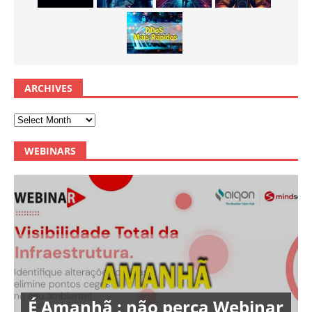
ARCHIVES
WEBINARS
É Amanhã : não perca Webinar