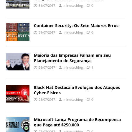
31/07/2017
mindsecblog
0
Container Security: Os Sete Maiores Erros
31/07/2017
mindsecblog
0
Maioria das Empresas Falham em Seu
Planejamento de Segurança
28/07/2017
mindsecblog
1
Black Hat Destaca a Evolução dos Ataques
Cyber-Físicos
28/07/2017
mindsecblog
0
Microsoft Lança Programa de Recompensa
que Paga até $250.000
27/07/2017
mindsecblog
0