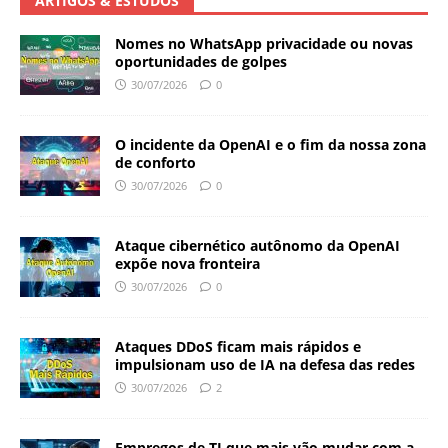
ARTIGOS & ESTUDOS
Nomes no WhatsApp privacidade ou novas
oportunidades de golpes
30/07/2026
0
O incidente da OpenAI e o fim da nossa zona
de conforto
30/07/2026
0
Ataque cibernético autônomo da OpenAI
expõe nova fronteira
30/07/2026
0
Ataques DDoS ficam mais rápidos e
impulsionam uso de IA na defesa das redes
30/07/2026
2
Empregos de TI que mais vão mudar com a