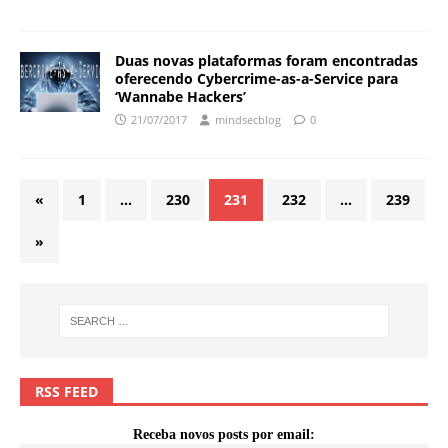
Duas novas plataformas foram encontradas
oferecendo Cybercrime-as-a-Service para
‘Wannabe Hackers’
21/07/2017
mindsecblog
0
«
1
…
230
231
232
…
239
»
RSS FEED
Receba novos posts por email: