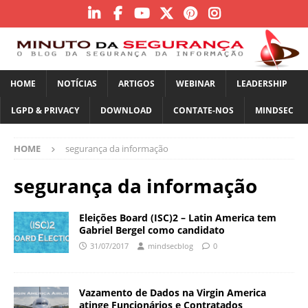
HOME
NOTÍCIAS
ARTIGOS
WEBINAR
LEADERSHIP
LGPD & PRIVACY
DOWNLOAD
CONTATE-NOS
MINDSEC
HOME
segurança da informação
segurança da informação
Eleições Board (ISC)2 – Latin America tem
Gabriel Bergel como candidato
31/07/2017
mindsecblog
0
Vazamento de Dados na Virgin America
atinge Funcionários e Contratados