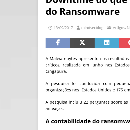
[ 30/07/2026 ]
O i
do Ransomware
[ 30/07/2026 ]
Go
13/09/2017
mindsecblog
Artigos
,
N
A Malwarebytes apresentou os resultado
críticos, realizada em junho nos Estado
Cingapura.
A pesquisa foi conduzida com peque
organizações nos Estados Unidos e 175 em
A pesquisa incluiu 22 perguntas sobre as
ameaças.
A contabilidade do ransomw