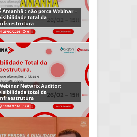
É Amanhã : não perca Webinar –
visibilidade total da
infraestrutura
25/02/2026
0
Webinar Netwrix Auditor:
visibilidade total da
infraestrutura
13/02/2026
0