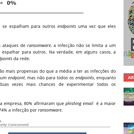
 se espalham para outros
endpoints
uma vez que eles
s ataques de
ransomware
, a infecção não se limita a um
espalhar para outros. Na verdade, em alguns casos, a
points
da rede.
ão mais propensas do que a média a ter as infecções do
AR
e um
endpoint
, mas não para todos os
endpoints
, enquanto
duas vezes mais chances de experimentar todos os
da empresa, 80% afirmaram que
phishing email
é a maior
74% a infecção por
ransomware
.