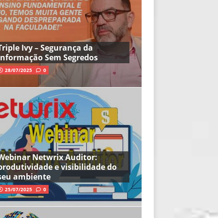
Triple Ivy – Segurança da
Informação Sem Segredos
28/07/2025
0
Webinar Netwrix Auditor:
produtividade e visibilidade do
seu ambiente
25/07/2025
0