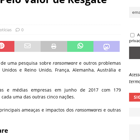
ncidente da OpenAI e o fim da nossa zona de conforto
ARTIGOS
lpes com QR Code entram em nova fase
NOTÍCIAS
otícias
0
A
priva
s de uma pesquisa sobre
ransomware
e outros problemas
s Unidos e Reino Unido, França, Alemanha, Austrália e
Acess
termo
nas e médias empresas em junho de 2017 com 179
 cada uma das outras cinco nações.
SI
 principais ameaças e impactos dos
ransomwares
e outras
are