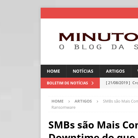
HOME
NOTÍCIAS
ARTIGOS
[ 21/08/2019 ]
Cr
BOLETIM DE NOTÍCIAS
ARTIGOS
HOME
ARTIGOS
SMBs são Mais Com
[ 30/07/2026 ]
Ch
Ransomware
[ 30/07/2026 ]
No
SMBs são Mais Co
ARTIGOS
Downtime do que P
[ 30/07/2026 ]
Dee