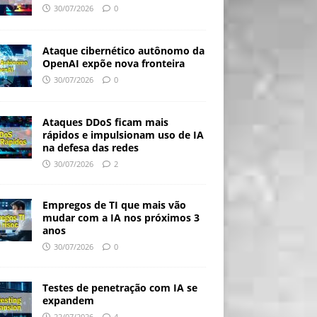
30/07/2026
0
Ataque cibernético autônomo da
OpenAI expõe nova fronteira
30/07/2026
0
Ataques DDoS ficam mais
rápidos e impulsionam uso de IA
na defesa das redes
30/07/2026
2
Empregos de TI que mais vão
mudar com a IA nos próximos 3
anos
30/07/2026
0
Testes de penetração com IA se
expandem
22/07/2026
4