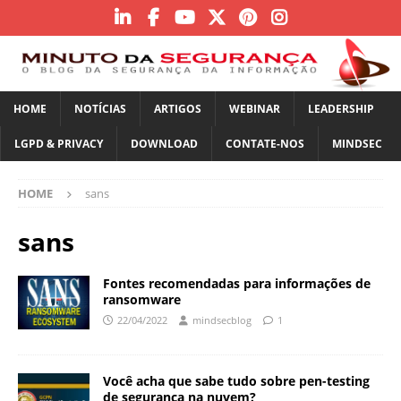
HOME
NOTÍCIAS
ARTIGOS
WEBINAR
LEADERSHIP
LGPD & PRIVACY
DOWNLOAD
CONTATE-NOS
MINDSEC
HOME
sans
sans
Fontes recomendadas para informações de
ransomware
22/04/2022
mindsecblog
1
Você acha que sabe tudo sobre pen-testing
de segurança na nuvem?