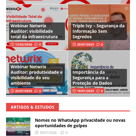
Webinar Netwrix
Triple Ivy – Segurança da
Auditor: visibilidade
Informação Sem
total da infraestrutura
Segredos
13/02/2026
0
28/07/2025
0
Webinar Netwrix
Auditor: produtividade e
Importância da
visibilidade do seu
Segurança para a
ambiente
Proteção de Dados
25/07/2025
0
16/01/2025
0
ARTIGOS & ESTUDOS
Nomes no WhatsApp privacidade ou novas
oportunidades de golpes
30/07/2026
0