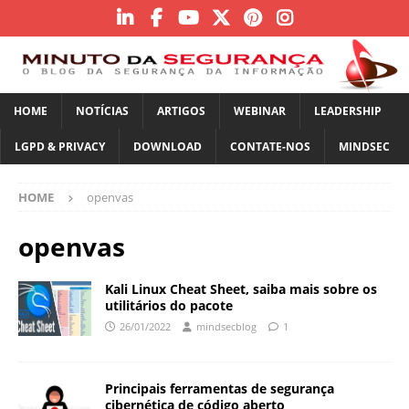
HOME
NOTÍCIAS
ARTIGOS
WEBINAR
LEADERSHIP
LGPD & PRIVACY
DOWNLOAD
CONTATE-NOS
MINDSEC
HOME
openvas
openvas
Kali Linux Cheat Sheet, saiba mais sobre os
utilitários do pacote
26/01/2022
mindsecblog
1
Principais ferramentas de segurança
cibernética de código aberto