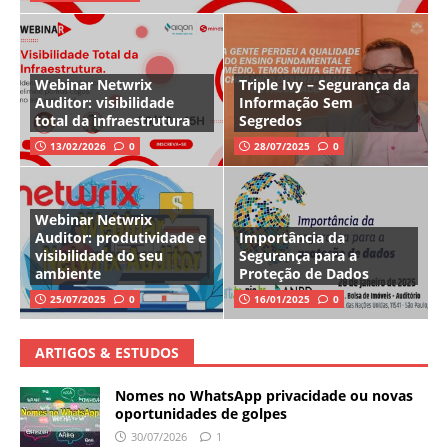
Webinar Netwrix
Triple Ivy – Segurança da
Auditor: visibilidade
Informação Sem
total da infraestrutura
Segredos
13/02/2026
0
28/07/2025
0
Webinar Netwrix
Auditor: produtividade e
Importância da
visibilidade do seu
Segurança para a
ambiente
Proteção de Dados
25/07/2025
0
16/01/2025
0
ARTIGOS & ESTUDOS
Nomes no WhatsApp privacidade ou novas
oportunidades de golpes
30/07/2026
1