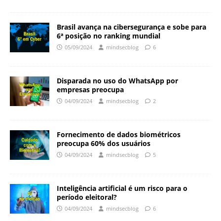
Brasil avança na cibersegurança e sobe para
6ª posição no ranking mundial
05/09/2024
mindsecblog
6
Disparada no uso do WhatsApp por
empresas preocupa
04/09/2024
mindsecblog
2
Fornecimento de dados biométricos
preocupa 60% dos usuários
04/09/2024
mindsecblog
5
Inteligência artificial é um risco para o
período eleitoral?
04/09/2024
mindsecblog
6