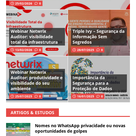
25/02/2026
0
Webinar Netwrix
Triple Ivy – Segurança da
Auditor: visibilidade
Informação Sem
total da infraestrutura
Segredos
13/02/2026
0
28/07/2025
0
Webinar Netwrix
Auditor: produtividade e
Importância da
visibilidade do seu
Segurança para a
ambiente
Proteção de Dados
25/07/2025
0
16/01/2025
0
ARTIGOS & ESTUDOS
Nomes no WhatsApp privacidade ou novas
oportunidades de golpes