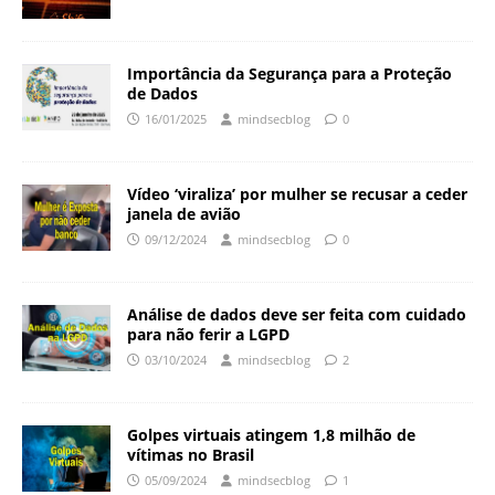
Importância da Segurança para a Proteção
de Dados
16/01/2025
mindsecblog
0
Vídeo ‘viraliza’ por mulher se recusar a ceder
janela de avião
09/12/2024
mindsecblog
0
Análise de dados deve ser feita com cuidado
para não ferir a LGPD
03/10/2024
mindsecblog
2
Golpes virtuais atingem 1,8 milhão de
vítimas no Brasil
05/09/2024
mindsecblog
1