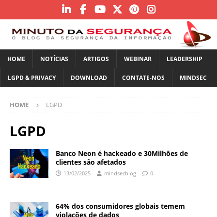
HOME
NOTÍCIAS
ARTIGOS
WEBINAR
LEADERSHIP
LGPD & PRIVACY
DOWNLOAD
CONTATE-NOS
MINDSEC
HOME
LGPD
LGPD
Banco Neon é hackeado e 30Milhões de
clientes são afetados
13/02/2025
mindsecblog
0
64% dos consumidores globais temem
violações de dados