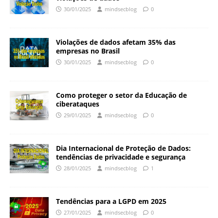
30/01/2025
mindsecblog
0
Violações de dados afetam 35% das
empresas no Brasil
30/01/2025
mindsecblog
0
Como proteger o setor da Educação de
ciberataques
29/01/2025
mindsecblog
0
Dia Internacional de Proteção de Dados:
tendências de privacidade e segurança
28/01/2025
mindsecblog
1
Tendências para a LGPD em 2025
27/01/2025
mindsecblog
0