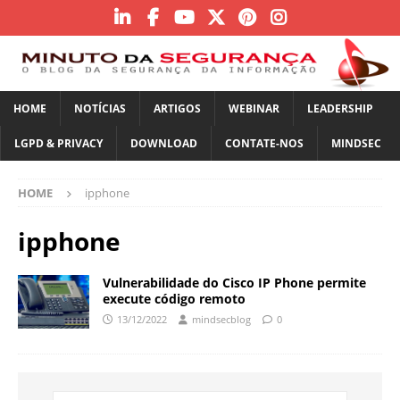
HOME
NOTÍCIAS
ARTIGOS
WEBINAR
LEADERSHIP
LGPD & PRIVACY
DOWNLOAD
CONTATE-NOS
MINDSEC
HOME
ipphone
ipphone
Vulnerabilidade do Cisco IP Phone permite
execute código remoto
13/12/2022
mindsecblog
0