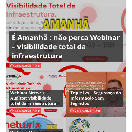
É Amanhã : não perca Webinar
– visibilidade total da
infraestrutura
25/02/2026
0
Webinar Netwrix
Triple Ivy – Segurança da
Auditor: visibilidade
Informação Sem
total da infraestrutura
Segredos
13/02/2026
0
28/07/2025
0