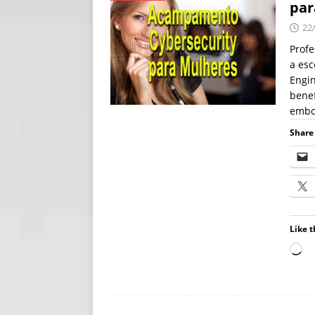
par
[ 06/08/2026 ]
Fal
22
NOTÍCIAS
Prof
a esc
[ 06/08/2026 ]
Sem
Engin
[ 06/08/2026 ]
IA 
benef
embo
Share 
Like t