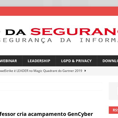
WEBINAR
LEADERSHIP
LGPD & PRIVACY
DOWNL
owdStrike é LEADER no Magic Quadrant do Gartner 2019
rica Latina é a segunda região mais exposta a ciberameaças
ÍCIAS
amplia desafio de segurança e governança nas redes corporativas
RS
fessor cria acampamento GenCyber