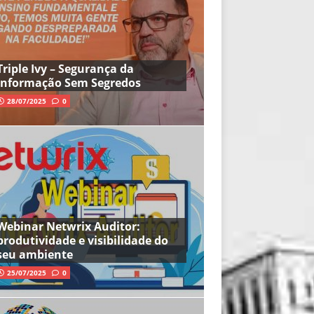
Triple Ivy – Segurança da
Informação Sem Segredos
28/07/2025
0
Webinar Netwrix Auditor:
produtividade e visibilidade do
seu ambiente
25/07/2025
0