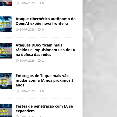
30/07/2026
0
Ataque cibernético autônomo da
OpenAI expõe nova fronteira
30/07/2026
0
Ataques DDoS ficam mais
rápidos e impulsionam uso de IA
na defesa das redes
30/07/2026
2
Empregos de TI que mais vão
mudar com a IA nos próximos 3
anos
30/07/2026
0
Testes de penetração com IA se
expandem
22/07/2026
4