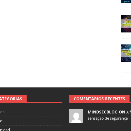
ATEGORIAS
COMENTÁRIOS RECENTES
gos
MINDSECBLOG ON
A 
sensação de segurança
io
nload