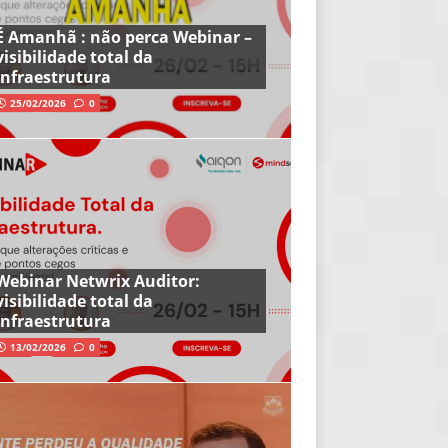
É Amanhã : não perca Webinar –
visibilidade total da
infraestrutura
25/02/2026
0
Webinar Netwrix Auditor:
visibilidade total da
infraestrutura
13/02/2026
0