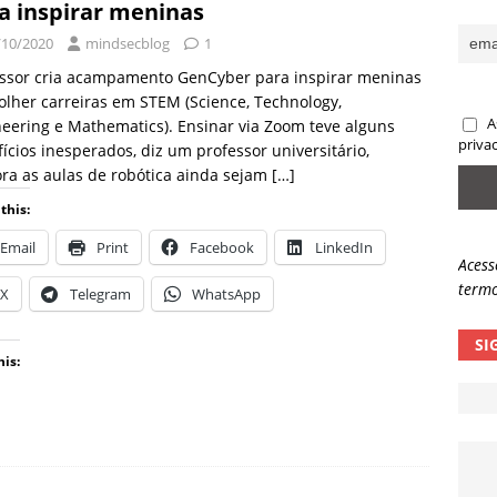
a inspirar meninas
sas promessas de emprego na Meta, Disney, Coca-Cola e Spotify
/10/2020
mindsecblog
1
essor cria acampamento GenCyber para inspirar meninas
olher carreiras em STEM (Science, Technology,
 guardrails, a autonomia da IA se torna um risco
NOTÍCIAS
A
eering e Mathematics). Ensinar via Zoom teve alguns
eleva taxa de sucesso de phishing para 54%
NOTÍCIAS
priva
ícios inesperados, diz um professor universitário,
ra as aulas de robótica ainda sejam
[…]
this:
Email
Print
Facebook
LinkedIn
Acess
termo
X
Telegram
WhatsApp
SI
his: