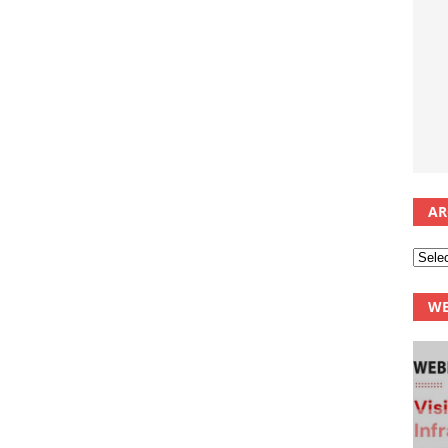
AR
WE