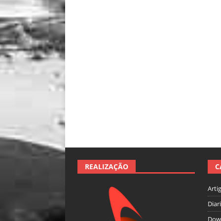
REALIZAÇÃO
C
Arti
Diar
Dow