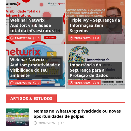
Webinar Netwrix
Triple Ivy – Segurança da
Auditor: visibilidade
Informação Sem
total da infraestrutura
Segredos
13/02/2026
0
28/07/2025
0
Webinar Netwrix
Auditor: produtividade e
Importância da
visibilidade do seu
Segurança para a
ambiente
Proteção de Dados
25/07/2025
0
16/01/2025
0
ARTIGOS & ESTUDOS
Nomes no WhatsApp privacidade ou novas
oportunidades de golpes
30/07/2026
1