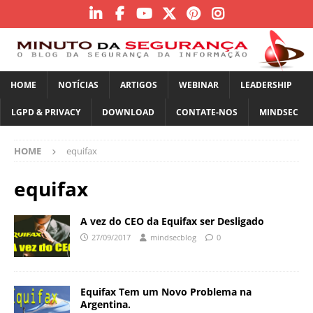
HOME
NOTÍCIAS
ARTIGOS
WEBINAR
LEADERSHIP
LGPD & PRIVACY
DOWNLOAD
CONTATE-NOS
MINDSEC
HOME
equifax
equifax
A vez do CEO da Equifax ser Desligado
27/09/2017
mindsecblog
0
Equifax Tem um Novo Problema na
Argentina.