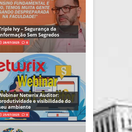
Triple Ivy – Segurança da
Informação Sem Segredos
28/07/2025
0
Webinar Netwrix Auditor:
produtividade e visibilidade do
seu ambiente
25/07/2025
0