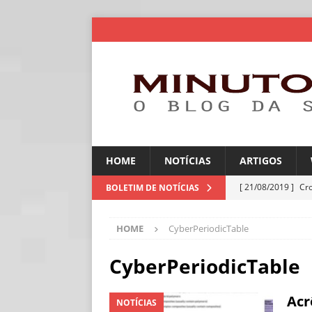
HOME
NOTÍCIAS
ARTIGOS
[ 21/08/2019 ]
Cr
BOLETIM DE NOTÍCIAS
ARTIGOS
HOME
CyberPeriodicTable
[ 06/08/2026 ]
Amé
industriais
NOT
CyberPeriodicTable
[ 06/08/2026 ]
IA 
Acr
NOTÍCIAS
NOTÍCIAS