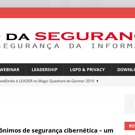
WEBINAR
LEADERSHIP
LGPD & PRIVACY
DOWNL
owdStrike é LEADER no Magic Quadrant do Gartner 2019
rica Latina é a segunda região mais exposta a ciberameaças
ÍCIAS
amplia desafio de segurança e governança nas redes corporativas
RS
ônimos de segurança cibernética – um