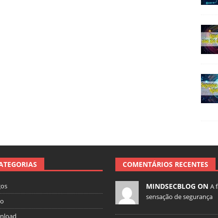
ATEGORIAS
COMENTÁRIOS RECENTES
gos
MINDSECBLOG ON
A 
sensação de segurança
io
nload