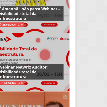
É Amanhã : não perca Webinar –
visibilidade total da
infraestrutura
25/02/2026
0
Webinar Netwrix Auditor:
visibilidade total da
infraestrutura
13/02/2026
0