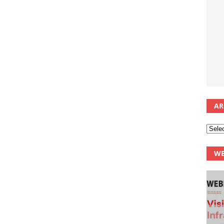
AR
WE