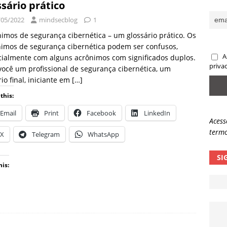
ssário prático
sas promessas de emprego na Meta, Disney, Coca-Cola e Spotify
/05/2022
mindsecblog
1
imos de segurança cibernética – um glossário prático. Os
imos de segurança cibernética podem ser confusos,
 guardrails, a autonomia da IA se torna um risco
NOTÍCIAS
A
ialmente com alguns acrônimos com significados duplos.
eleva taxa de sucesso de phishing para 54%
NOTÍCIAS
priva
você um profissional de segurança cibernética, um
io final, iniciante em
[…]
this:
Email
Print
Facebook
LinkedIn
Acess
termo
X
Telegram
WhatsApp
SI
his: