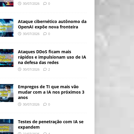
30/07/2026
0
Ataque cibernético autônomo da
OpenAI expõe nova fronteira
30/07/2026
0
Ataques DDoS ficam mais
rápidos e impulsionam uso de IA
na defesa das redes
30/07/2026
2
Empregos de TI que mais vão
mudar com a IA nos próximos 3
anos
30/07/2026
0
Testes de penetração com IA se
expandem
22/07/2026
4