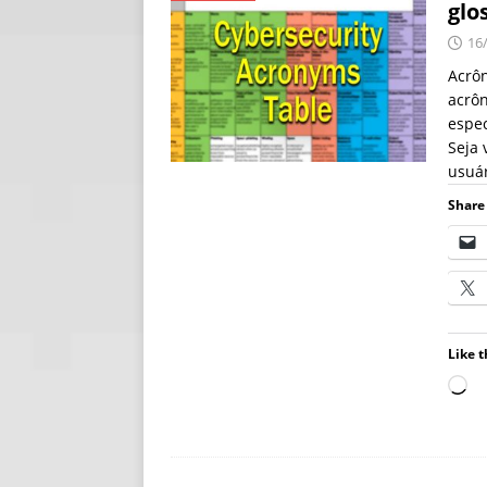
glo
[ 06/08/2026 ]
Fal
16
NOTÍCIAS
Acrôn
acrôn
[ 06/08/2026 ]
Sem
espec
[ 06/08/2026 ]
IA 
Seja 
usuár
Share 
Like t