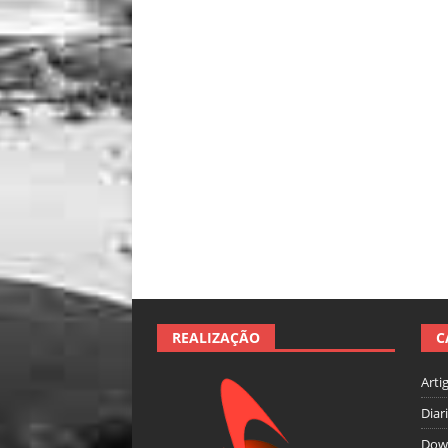
REALIZAÇÃO
C
Arti
Diar
Dow