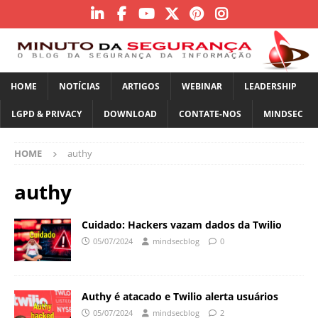
HOME
NOTÍCIAS
ARTIGOS
WEBINAR
LEADERSHIP
LGPD & PRIVACY
DOWNLOAD
CONTATE-NOS
MINDSEC
HOME
authy
authy
Cuidado: Hackers vazam dados da Twilio
05/07/2024
mindsecblog
0
Authy é atacado e Twilio alerta usuários
05/07/2024
mindsecblog
2